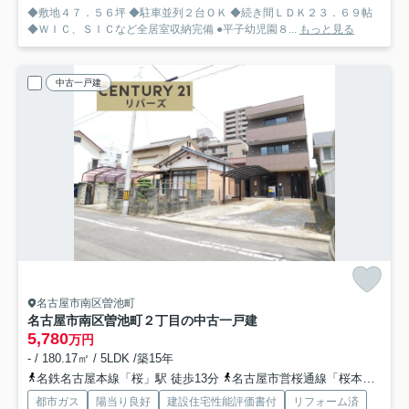
◆敷地４７．５６坪 ◆駐車並列２台ＯＫ ◆続き間ＬＤＫ２３．６９帖
◆ＷＩＣ、ＳＩＣなど全居室収納完備 ●平子幼児園８...
もっと見る
中古一戸建
名古屋市南区曽池町
名古屋市南区曽池町２丁目の中古一戸建
5,780
万円
- / 180.17㎡ / 5LDK /築15年
名鉄名古屋本線「桜」駅 徒歩13分
名古屋市営桜通線「桜本町」駅 徒歩15分
都市ガス
陽当り良好
建設住宅性能評価書付
リフォーム済