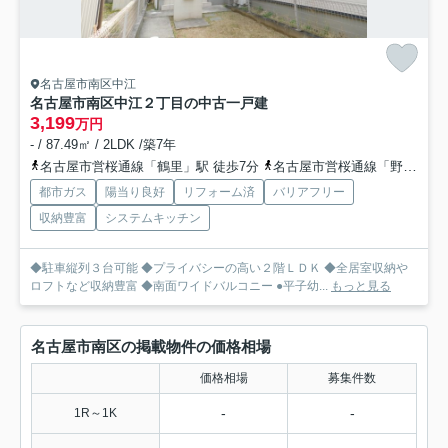
名古屋市南区中江
名古屋市南区中江２丁目の中古一戸建
3,199
万円
- / 87.49㎡ / 2LDK /築7年
名古屋市営桜通線「鶴里」駅 徒歩7分
名古屋市営桜通線「野並」駅 徒歩14分
都市ガス
陽当り良好
リフォーム済
バリアフリー
収納豊富
システムキッチン
◆駐車縦列３台可能 ◆プライバシーの高い２階ＬＤＫ ◆全居室収納や
ロフトなど収納豊富 ◆南面ワイドバルコニー ●平子幼...
もっと見る
名古屋市南区の掲載物件の価格相場
価格相場
募集件数
-
-
1R～1K