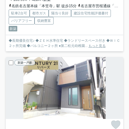
名鉄名古屋本線「本笠寺」駅 徒歩15分
名古屋市営桜通線「鶴里」駅 徒歩16分
駐車2台可
都市ガス
陽当り良好
建設住宅性能評価書付
バリアフリー
収納豊富
新築
◆長期優良住宅♪ ◆ＺＥＨ水準住宅 ◆ランドリースペース付き ◆ＷＩＣ
２ヶ所完備 ◆バルコニー２ヶ所 ●第二松元幼稚園...
もっと見る
新築一戸建