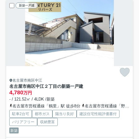
新築一戸建
名古屋市南区中江
名古屋市南区中江２丁目の新築一戸建
4,780
万円
- / 121.52㎡ / 4LDK /新築
名古屋市営桜通線「鶴里」駅 徒歩8分
名古屋市営桜通線「野並」駅 徒歩13分
駐車2台可
都市ガス
陽当り良好
建設住宅性能評価書付
バリアフリー
収納豊富
新築