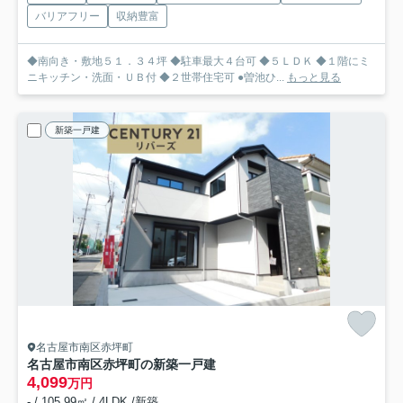
バリアフリー
収納豊富
◆南向き・敷地５１．３４坪 ◆駐車最大４台可 ◆５ＬＤＫ ◆１階にミ
ニキッチン・洗面・ＵＢ付 ◆２世帯住宅可 ●曽池ひ...
もっと見る
新築一戸建
名古屋市南区赤坪町
名古屋市南区赤坪町の新築一戸建
4,099
万円
- / 105.99㎡ / 4LDK /新築