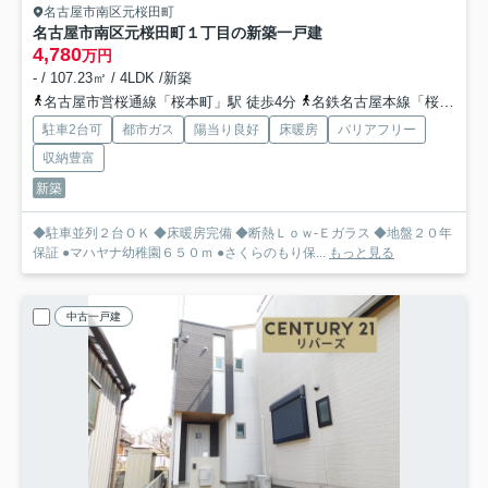
名古屋市南区元桜田町
名古屋市南区元桜田町１丁目の新築一戸建
4,780
万円
- / 107.23㎡ / 4LDK /新築
名古屋市営桜通線「桜本町」駅 徒歩4分
名鉄名古屋本線「桜」駅 徒歩5分
駐車2台可
都市ガス
陽当り良好
床暖房
バリアフリー
収納豊富
新築
◆駐車並列２台ＯＫ ◆床暖房完備 ◆断熱Ｌｏｗ-Ｅガラス ◆地盤２０年
保証 ●マハヤナ幼稚園６５０ｍ ●さくらのもり保...
もっと見る
中古一戸建