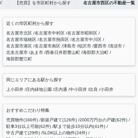
ズ
【売買】を市区町村から探す
名古屋市西区の不動産一覧
近くの市区町村から探す
名古屋市北区
名古屋市中村区
名古屋市昭和区
名古屋市瑞穂区
名古屋市熱田区
名古屋市中川区
名古屋市港区
名古屋市南区
津島市
稲沢市
愛西市
清須市
北名古屋市
あま市
西春日井郡豊山町
海部郡大治町
海部郡蟹江町
同じエリアにある駅から探す
上小田井
庄内緑地公園
庄内通
中小田井
比良
小田井
おすすめこだわり特集
売買物件(166件)
新築戸建て(126件)
2000万円台の戸建(62件)
駐車3台以上可能(62件)
駅まで徒歩10分以内(41件)
中古戸建て(29件)
5LDK以上の物件(24件)