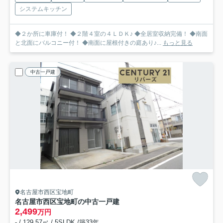
システムキッチン
◆２か所に車庫付！ ◆２階４室の４ＬＤＫ♪ ◆全居室収納完備！ ◆南面
と北面にバルコニー付！ ◆南面に屋根付きの庭あり♪...
もっと見る
中古一戸建
名古屋市西区宝地町
名古屋市西区宝地町の中古一戸建
2,499
万円
- / 129.57㎡ / 5SLDK /築33年