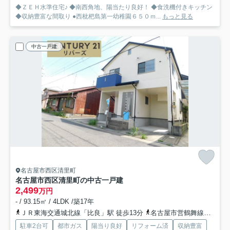
◆ＺＥＨ水準住宅♪ ◆南西角地、陽当たり良好！ ◆食洗機付きキッチン
◆収納豊富な間取り ●西枇杷島第一幼稚園６５０ｍ...
もっと見る
中古一戸建
名古屋市西区清里町
名古屋市西区清里町の中古一戸建
2,499
万円
- / 93.15㎡ / 4LDK /築17年
ＪＲ東海交通城北線「比良」駅 徒歩13分
名古屋市営鶴舞線「上小田井」駅 徒歩29分
駐車2台可
都市ガス
陽当り良好
リフォーム済
収納豊富