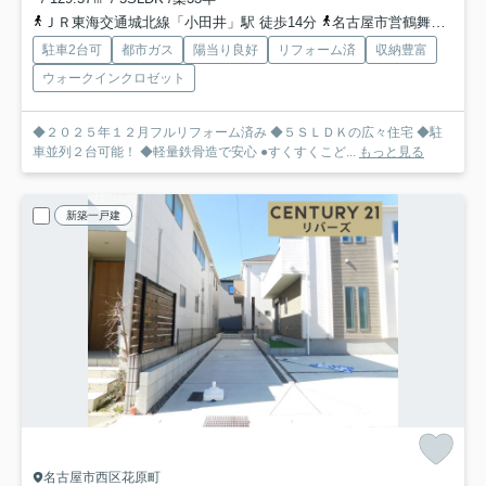
ＪＲ東海交通城北線「小田井」駅 徒歩14分
名古屋市営鶴舞線「庄内緑地公園」駅 徒歩18分
駐車2台可
都市ガス
陽当り良好
リフォーム済
収納豊富
ウォークインクロゼット
◆２０２５年１２月フルリフォーム済み ◆５ＳＬＤＫの広々住宅 ◆駐
車並列２台可能！ ◆軽量鉄骨造で安心 ●すくすくこど...
もっと見る
新築一戸建
名古屋市西区花原町