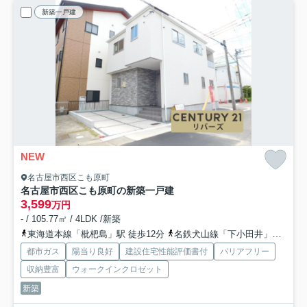
新築一戸建
NEW
名古屋市西区こも原町
名古屋市西区こも原町の新築一戸建
3,599
万円
- / 105.77㎡ / 4LDK /新築
東海道本線「枇杷島」駅 徒歩12分
名鉄犬山線「下小田井」駅 徒歩15分
都市ガス
陽当り良好
建設住宅性能評価書付
バリアフリー
収納豊富
ウォークインクロゼット
新築