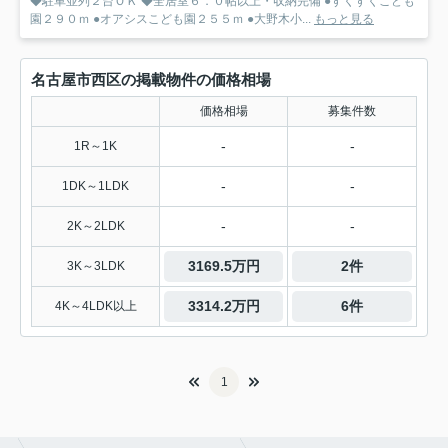
◆駐車並列２台ＯＫ ◆全居室６．０帖以上・収納完備 ●すくすくこども
園２９０ｍ ●オアシスこども園２５５ｍ ●大野木小...
もっと見る
名古屋市西区の掲載物件の価格相場
価格相場
募集件数
-
-
1R～1K
-
-
1DK～1LDK
-
-
2K～2LDK
3169.5万円
2件
3K～3LDK
3314.2万円
6件
4K～4LDK以上
1