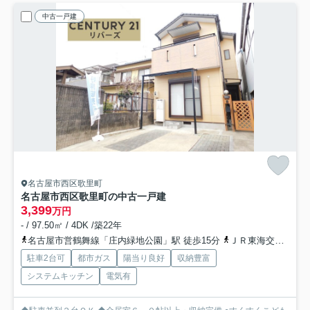
中古一戸建
名古屋市西区歌里町
名古屋市西区歌里町の中古一戸建
3,399
万円
- / 97.50㎡ / 4DK /築22年
名古屋市営鶴舞線「庄内緑地公園」駅 徒歩15分
ＪＲ東海交通城北線「比良」駅 徒歩17分
駐車2台可
都市ガス
陽当り良好
収納豊富
システムキッチン
電気有