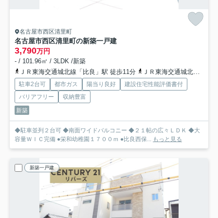
名古屋市西区清里町
名古屋市西区清里町の新築一戸建
3,790
万円
- / 101.96㎡ / 3LDK /新築
ＪＲ東海交通城北線「比良」駅 徒歩11分
ＪＲ東海交通城北線「小田井」駅 徒歩25分
駐車2台可
都市ガス
陽当り良好
建設住宅性能評価書付
バリアフリー
収納豊富
新築
◆駐車並列２台可 ◆南面ワイドバルコニー ◆２１帖の広々ＬＤＫ ◆大
容量ＷＩＣ完備 ●栄和幼稚園１７００ｍ ●比良西保...
もっと見る
新築一戸建