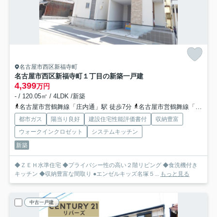
名古屋市西区新福寺町
名古屋市西区新福寺町１丁目の新築一戸建
4,399
万円
- / 120.05㎡ / 4LDK /新築
名古屋市営鶴舞線「庄内通」駅 徒歩7分
名古屋市営鶴舞線「庄内緑地公園」駅 徒歩20分
都市ガス
陽当り良好
建設住宅性能評価書付
収納豊富
ウォークインクロゼット
システムキッチン
新築
◆ＺＥＨ水準住宅 ◆プライバシー性の高い２階リビング ◆食洗機付き
キッチン ◆収納豊富な間取り ●エンゼルキッズ名塚５...
もっと見る
中古一戸建