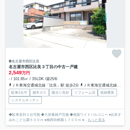
名古屋市西区比良
名古屋市西区比良３丁目の中古一戸建
2,549
万円
- / 101.85㎡ / 3SLDK /築25年
ＪＲ東海交通城北線「比良」駅 徒歩2分
ＪＲ東海交通城北線「小田井」駅 徒歩28分
駐車2台可
都市ガス
陽当り良好
リフォーム済
収納豊富
システムキッチン
◆駐車並列２台可能 ◆大容量納戸完備 ◆南面ワイドバルコニー ●比良す
みれこども園５００ｍ ●楠西幼稚園１７００ｍ ●...
もっと見る