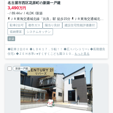
名古屋市西区花原町の新築一戸建
3,490
万円
- / 89.44㎡ / 4LDK /新築
ＪＲ東海交通城北線「比良」駅 徒歩15分
ＪＲ東海交通城北線「小田井」駅 徒歩17分
駐車2台可
都市ガス
陽当り良好
建設住宅性能評価書付
収納豊富
システムキッチン
新築
◆駐車２台ＯＫ ◆ＬＤＫ１７．５帖！！ ◆広々パントリー♪ ◆長期優良
住宅♪ ◆ＺＥＨ水準♪ ●すくすくこども園３１０...
もっと見る
新築一戸建