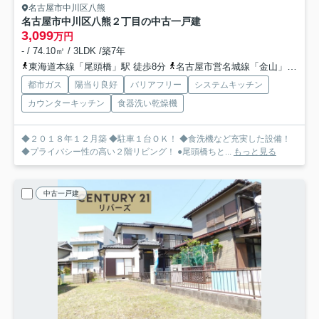
名古屋市中川区八熊
名古屋市中川区八熊２丁目の中古一戸建
3,099
万円
- / 74.10㎡ / 3LDK /築7年
東海道本線「尾頭橋」駅 徒歩8分
名古屋市営名城線「金山」駅 徒歩15分
都市ガス
陽当り良好
バリアフリー
システムキッチン
カウンターキッチン
食器洗い乾燥機
◆２０１８年１２月築 ◆駐車１台ＯＫ！ ◆食洗機など充実した設備！
◆プライバシー性の高い２階リビング！ ●尾頭橋ちと...
もっと見る
中古一戸建