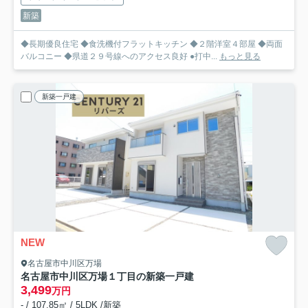
新築
◆長期優良住宅 ◆食洗機付フラットキッチン ◆２階洋室４部屋 ◆両面
バルコニー ◆県道２９号線へのアクセス良好 ●打中...
もっと見る
新築一戸建
NEW
名古屋市中川区万場
名古屋市中川区万場１丁目の新築一戸建
3,499
万円
- / 107.85㎡ / 5LDK /新築