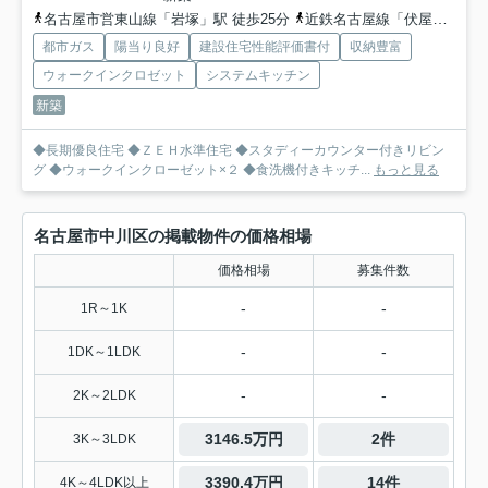
名古屋市営東山線「岩塚」駅 徒歩25分
近鉄名古屋線「伏屋」駅 徒歩28分
都市ガス
陽当り良好
建設住宅性能評価書付
収納豊富
ウォークインクロゼット
システムキッチン
新築
◆長期優良住宅 ◆ＺＥＨ水準住宅 ◆スタディーカウンター付きリビン
グ ◆ウォークインクローゼット×２ ◆食洗機付きキッチ...
もっと見る
名古屋市中川区の掲載物件の価格相場
価格相場
募集件数
-
-
1R～1K
-
-
1DK～1LDK
-
-
2K～2LDK
3146.5万円
2件
3K～3LDK
3390.4万円
14件
4K～4LDK以上