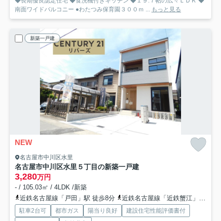
◆長期優良認定住宅 ◆食洗機付きキッチン ◆１９.７帖の広々ＬＤＫ ◆
南面ワイドバルコニー ●わたつみ保育園３００ｍ ...
もっと見る
新築一戸建
NEW
名古屋市中川区水里
名古屋市中川区水里５丁目の新築一戸建
3,280
万円
- / 105.03㎡ / 4LDK /新築
近鉄名古屋線「戸田」駅 徒歩8分
近鉄名古屋線「近鉄蟹江」駅 徒歩14分
駐車2台可
都市ガス
陽当り良好
建設住宅性能評価書付