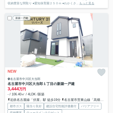
収納豊富な間取り ●愛知保育園２５０ｍ ●わかくさ...
もっと見る
新築一戸建
NEW
名古屋市中川区大当郎
名古屋市中川区大当郎１丁目の新築一戸建
3,444
万円
- / 106.40㎡ / 4LDK /新築
近鉄名古屋線「伏屋」駅 徒歩19分
名古屋市営東山線「高畑」駅 徒歩33分
都市ガス
陽当り良好
建設住宅性能評価書付
バリアフリー
収納豊富
ウォークインクロゼット