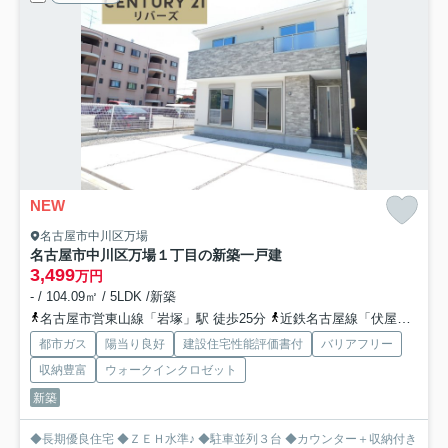
NEW
名古屋市中川区万場
名古屋市中川区万場１丁目の新築一戸建
3,499
万円
- / 104.09㎡ / 5LDK /新築
名古屋市営東山線「岩塚」駅 徒歩25分
近鉄名古屋線「伏屋」駅 徒歩28分
都市ガス
陽当り良好
建設住宅性能評価書付
バリアフリー
収納豊富
ウォークインクロゼット
新築
◆長期優良住宅 ◆ＺＥＨ水準♪ ◆駐車並列３台 ◆カウンター＋収納付き