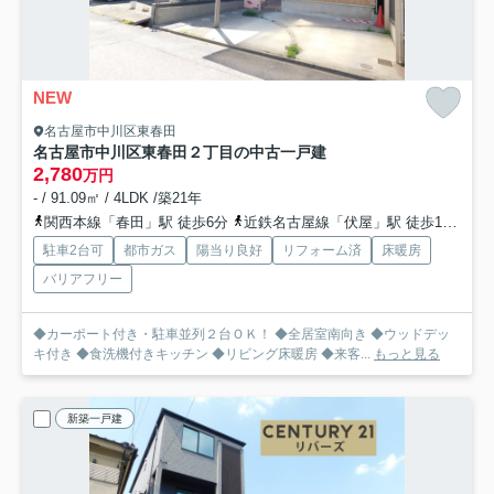
NEW
名古屋市中川区東春田
名古屋市中川区東春田２丁目の中古一戸建
2,780
万円
- / 91.09㎡ / 4LDK /築21年
関西本線「春田」駅 徒歩6分
近鉄名古屋線「伏屋」駅 徒歩18分
近
駐車2台可
都市ガス
陽当り良好
リフォーム済
床暖房
バリアフリー
◆カーポート付き・駐車並列２台ＯＫ！ ◆全居室南向き ◆ウッドデッ
キ付き ◆食洗機付きキッチン ◆リビング床暖房 ◆来客...
もっと見る
新築一戸建