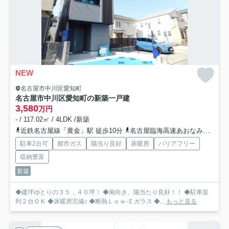
NEW
名古屋市中川区愛知町
名古屋市中川区愛知町の新築一戸建
3,580
万円
- / 117.02㎡ / 4LDK /新築
近鉄名古屋線「黄金」駅 徒歩10分
名古屋臨海高速あおなみ線「ささしまライブ」駅 徒歩14分
駐車2台可
都市ガス
陽当り良好
床暖房
バリアフリー
収納豊富
新築
◆建坪ゆとりの３５．４０坪！ ◆南向き、陽当たり良好！！ ◆駐車並
列２台ＯＫ ◆床暖房完備♪ ◆断熱Ｌｏｗ-Ｅガラス ◆...
もっと見る