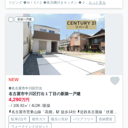
リビング ◆ＷＩＣ×２ ◆食洗機付きキッチン ◆２...
もっと見る
新築一戸建
NEW
名古屋市中川区打出
名古屋市中川区打出１丁目の新築一戸建
4,290
万円
- / 106.82㎡ / 4LDK /新築
名古屋市営東山線「高畑」駅 徒歩14分
近鉄名古屋線「伏屋」駅 徒歩23分
駐車2台可
都市ガス
陽当り良好
バリアフリー
収納豊富
ウォークインクロゼット