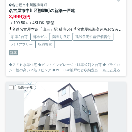
名古屋市中川区柳堀町
名古屋市中川区柳堀町の新築一戸建
3,999
万円
- / 109.50㎡ / 4SLDK /新築
名鉄名古屋本線「山王」駅 徒歩6分
名古屋臨海高速あおなみ線「ささしまライブ」駅 徒歩11分
駐車2台可
都市ガス
陽当り良好
建設住宅性能評価書付
バリアフリー
収納豊富
新築
◆ＺＥＨ水準住宅 ◆ビルトインガレージ・駐車並列２台可 ◆プライバ
シー性の高い２階リビング ◆ＷＩＣや納戸など収納豊富 ...
もっと見る
新築一戸建