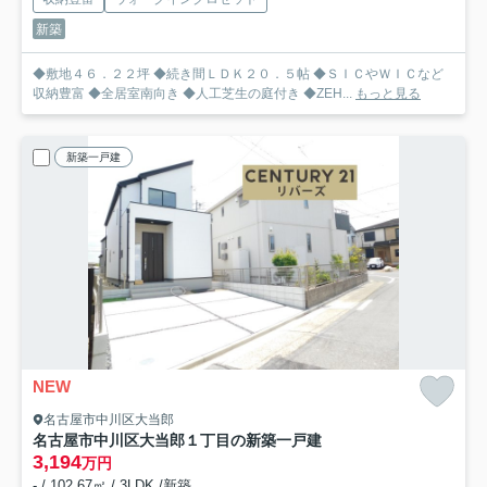
新築
◆敷地４６．２２坪 ◆続き間ＬＤＫ２０．５帖 ◆ＳＩＣやＷＩＣなど
収納豊富 ◆全居室南向き ◆人工芝生の庭付き ◆ZEH...
もっと見る
新築一戸建
NEW
名古屋市中川区大当郎
名古屋市中川区大当郎１丁目の新築一戸建
3,194
万円
- / 102.67㎡ / 3LDK /新築