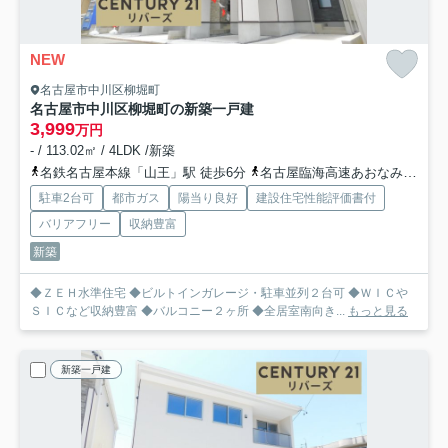
NEW
名古屋市中川区柳堀町
名古屋市中川区柳堀町の新築一戸建
3,999
万円
- / 113.02㎡ / 4LDK /新築
名鉄名古屋本線「山王」駅 徒歩6分
名古屋臨海高速あおなみ線「ささしまライブ」駅 徒歩11分
駐車2台可
都市ガス
陽当り良好
建設住宅性能評価書付
バリアフリー
収納豊富
新築
◆ＺＥＨ水準住宅 ◆ビルトインガレージ・駐車並列２台可 ◆ＷＩＣや
ＳＩＣなど収納豊富 ◆バルコニー２ヶ所 ◆全居室南向き...
もっと見る
新築一戸建