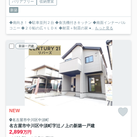
バリアフリー
収納豊富
新築
◆南向き！ ◆駐車並列２台 ◆食洗機付きキッチン ◆南面インナーバル
コニー ◆２０帖の広々ＬＤＫ ◆耐震＋制震の家 ●...
もっと見る
新築一戸建
NEW
名古屋市中川区中須町
名古屋市中川区中須町字辻ノ上の新築一戸建
2,899
万円