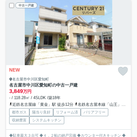
中古一戸建
NEW
名古屋市中川区愛知町
名古屋市中川区愛知町の中古一戸建
3,849
万円
- / 118.28㎡ / 4SLDK /築18年
近鉄名古屋線「黄金」駅 徒歩12分
名鉄名古屋本線「山王」駅 徒歩15分
都市ガス
陽当り良好
リフォーム済
バリアフリー
収納豊富
システムキッチン
◆駐車最大３台可 ◆４．２帖の納戸完備 ◆カウンター付きキッチン ◆