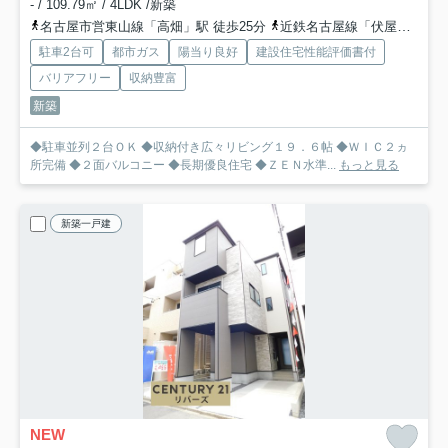
- / 109.79㎡ / 4LDK /新築
名古屋市営東山線「高畑」駅 徒歩25分
近鉄名古屋線「伏屋」駅 徒歩25分
駐車2台可
都市ガス
陽当り良好
建設住宅性能評価書付
バリアフリー
収納豊富
新築
◆駐車並列２台ＯＫ ◆収納付き広々リビング１９．６帖 ◆ＷＩＣ２ヵ
所完備 ◆２面バルコニー ◆長期優良住宅 ◆ＺＥＮ水準...
もっと見る
新築一戸建
NEW