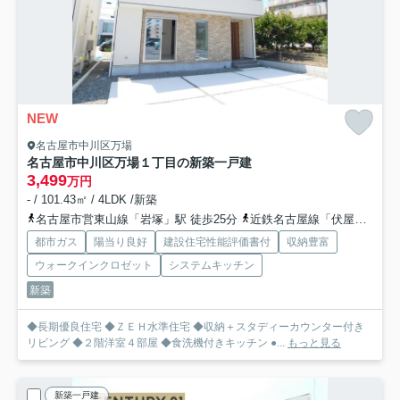
NEW
名古屋市中川区万場
名古屋市中川区万場１丁目の新築一戸建
3,499
万円
- / 101.43㎡ / 4LDK /新築
名古屋市営東山線「岩塚」駅 徒歩25分
近鉄名古屋線「伏屋」駅 徒歩28分
都市ガス
陽当り良好
建設住宅性能評価書付
収納豊富
ウォークインクロゼット
システムキッチン
新築
◆長期優良住宅 ◆ＺＥＨ水準住宅 ◆収納＋スタディーカウンター付き
リビング ◆２階洋室４部屋 ◆食洗機付きキッチン ●...
もっと見る
新築一戸建