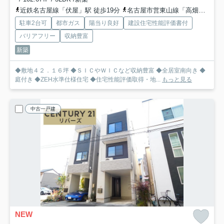
近鉄名古屋線「伏屋」駅 徒歩19分
名古屋市営東山線「高畑」駅 徒歩33分
駐車2台可
都市ガス
陽当り良好
建設住宅性能評価書付
バリアフリー
収納豊富
新築
◆敷地４２．１６坪 ◆ＳＩＣやＷＩＣなど収納豊富 ◆全居室南向き ◆
庭付き ◆ZEH水準仕様住宅 ◆住宅性能評価取得・地...
もっと見る
中古一戸建
NEW