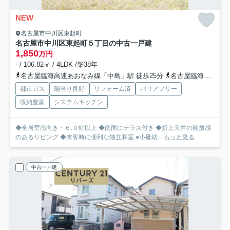
NEW
名古屋市中川区東起町
名古屋市中川区東起町５丁目の中古一戸建
1,850
万円
- / 106.82㎡ / 4LDK /築38年
名古屋臨海高速あおなみ線「中島」駅 徒歩25分
名古屋臨海高速あおなみ線「港北」駅 徒歩27分
都市ガス
陽当り良好
リフォーム済
バリアフリー
収納豊富
システムキッチン
◆全居室南向き・６.０帖以上 ◆南面にテラス付き ◆折上天井の開放感
のあるリビング ◆来客時に便利な独立和室 ●小碓幼...
もっと見る
中古一戸建