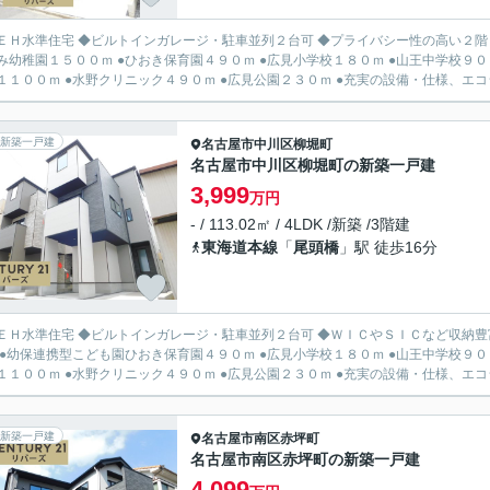
ＥＨ水準住宅 ◆ビルトインガレージ・駐車並列２台可 ◆プライバシー性の高い２階リ
み幼稚園１５００ｍ ●ひおき保育園４９０ｍ ●広見小学校１８０ｍ ●山王中学校９０
ヤマ１１００ｍ ●水野クリニック４９０ｍ ●広見公園２３０ｍ ●充実の
新築一戸建
名古屋市中川区
柳堀町
名古屋市中川区柳堀町の新築一戸建
3,999
万円
- / 113.02㎡ / 4LDK /新築 /3階建
東海道本線
「
尾頭橋
」駅 徒歩16分
ＥＨ水準住宅 ◆ビルトインガレージ・駐車並列２台可 ◆ＷＩＣやＳＩＣなど収納豊富 ◆バルコニー
 ●幼保連携型こども園ひおき保育園４９０ｍ ●広見小学校１８０ｍ ●山王中学校９０
ヤマ１１００ｍ ●水野クリニック４９０ｍ ●広見公園２３０ｍ ●充実の
新築一戸建
名古屋市南区
赤坪町
名古屋市南区赤坪町の新築一戸建
4,099