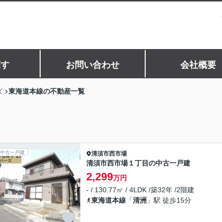
探す
お問い合わせ
会社概要
東海道本線の不動産一覧
ズ
中古一戸建
清須市
西市場
清須市西市場１丁目の中古一戸建
2,299
万円
- / 130.77㎡ / 4LDK /築32年 /2階建
東海道本線
「
清洲
」駅 徒歩15分