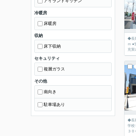
アイランドキッチン
冷暖房
床暖房
収納
◆長期
ｍ 
床下収納
充実
セキュリティ
複層ガラス
その他
南向き
駐車場あり
◆長期優
学校
３０