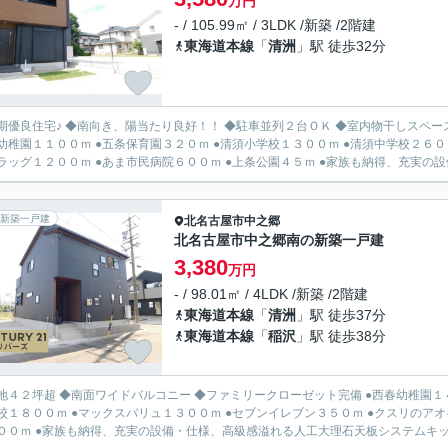
万円
- / 105.99㎡ / 3LDK /新築 /2階建
東海道本線
「
清洲
」駅 徒歩32分
期優良住宅♪ ◆南向き、陽当たり良好！！ ◆駐車並列２台ＯＫ ◆室内物干しスペース
幼稚園１１００ｍ ●五条保育園３２０ｍ ●清須小学校１３００ｍ ●清須中学校２６０
ハドラッグ１２００ｍ ●あま市民病院６００ｍ ●上条公園４５ｍ ●家族も納
新築一戸建
北名古屋市
中之郷
北名古屋市中之郷南の新築一戸建
3,380
万円
- / 98.01㎡ / 4LDK /新築 /2階建
東海道本線
「
清洲
」駅 徒歩37分
東海道本線
「
稲沢
」駅 徒歩38分
坪超 ◆南面ワイドバルコニー ◆ファミリークローゼット完備 ●西春幼稚園１４００ｍ ●中之郷保育園６２０ｍ ●栗島小学校６５０ｍ ●天神
校１８００ｍ ●マックスバリュ１３００ｍ ●セブンイレブン３５０ｍ ●クスリのアオ
１３００ｍ ●家族も納得、充実の設備・仕様、高級感溢れる人工大理石天板システムキッ