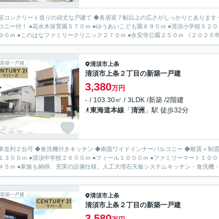
筋コンクリート造りの頑丈な戸建て ◆各居室７帖以上の広さがしっかりとあります 
あいこども園６９０ｍ ●清須小学校５２０ｍ ●清須中学校１１００ｍ ●フィール６９０ｍ ●セブンイレブ
ン４９０ｍ ●このはなファミリークリニック２７
新築一戸建
清須市
上条
清須市上条２丁目の新築一戸建
3,380
万円
- / 103.30㎡ / 3LDK /新築 /2階建
東海道本線
「
清洲
」駅 徒歩32分
列２台可 ◆食洗機付きキッチン ◆南面ワイドインナーバルコニー ◆耐震＋制震の家 ●甚目寺幼稚園１１００ｍ ●五条保育園３２０ｍ
１３００ｍ ●清須中学校２６００ｍ ●フィール１０００ｍ ●ファミリーマート１００
公園４５ｍ ●家族も納得、充実の設備仕様、人工大理石天板システムキッチン・食洗機・
新築一戸建
清須市
上条
清須市上条２丁目の新築一戸建
3,580