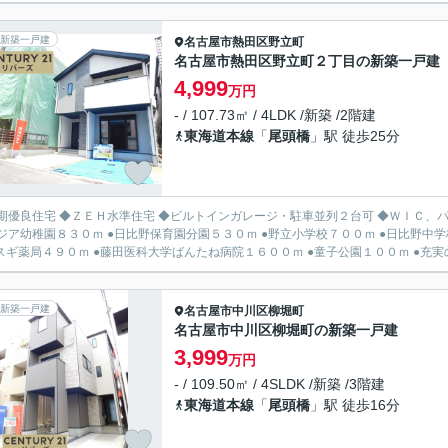
新築一戸建
名古屋市熱田区
野立町
名古屋市熱田区野立町２丁目の新築一戸建
4,999
万円
- / 107.73㎡ / 4LDK /新築 /2階建
東海道本線
「
尾頭橋
」駅 徒歩25分
期優良住宅 ◆ＺＥＨ水準住宅 ◆ビルトインガレージ・駐車並列２台可 ◆ＷＩＣ、パン
ジア幼稚園８３０ｍ ●日比野保育園分園５３０ｍ ●野立小学校７００ｍ ●日比野中学
ｍ ●スギ薬局４９０ｍ ●藤田医科大学
新築一戸建
名古屋市中川区
柳堀町
名古屋市中川区柳堀町の新築一戸建
3,999
万円
- / 109.50㎡ / 4SLDK /新築 /3階建
東海道本線
「
尾頭橋
」駅 徒歩16分