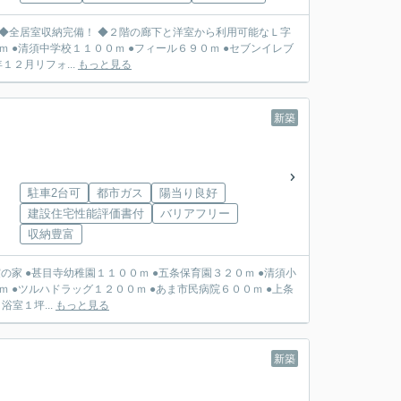
◆全居室収納完備！ ◆２階の廊下と洋室から利用可能なＬ字
０ｍ ●永安寺公園２５０ｍ 《２０２５年１２月リフォ...
もっと見る
新築
駐車2台可
都市ガス
陽当り良好
建設住宅性能評価書付
バリアフリー
収納豊富
 ●清須小
ｍ ●ツルハドラッグ１２００ｍ ●あま市民病院６００ｍ ●上条
浴室１坪...
もっと見る
新築