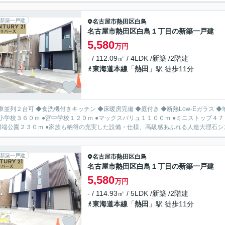
新築一戸建
名古屋市熱田区
白鳥
名古屋市熱田区白鳥１丁目の新築一戸建
5,580
万円
- / 112.09㎡ / 4LDK /新築 /2階建
東海道本線
「
熱田
」駅 徒歩11分
並列２台可 ◆食洗機付きキッチン ◆床暖房完備 ◆庭付き ◆断熱Low-Eガラス ◆地盤２０年保証 ●白鳥幼稚園３４０ｍ 
小学校３６０ｍ ●宮中学校１２０ｍ ●マックスバリュ１１００ｍ ●ミニストップ４７
●堀川端公園２３０ｍ ●家族も納得の充実した設備・仕様、高級感あふれる人造大理石シス
新築一戸建
名古屋市熱田区
白鳥
名古屋市熱田区白鳥１丁目の新築一戸建
5,580
万円
- / 114.93㎡ / 5LDK /新築 /2階建
東海道本線
「
熱田
」駅 徒歩11分