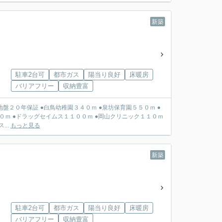
新築
駐車2台可
都市ガス
陽当り良好
床暖房
バリアフリー
収納豊富
●泉坊保育園５５０ｍ ●
０ｍ ●ドラッグセイムス１１００ｍ ●岡山クリニック１１０ｍ
...
もっと見る
新築
駐車2台可
都市ガス
陽当り良好
床暖房
バリアフリー
収納豊富