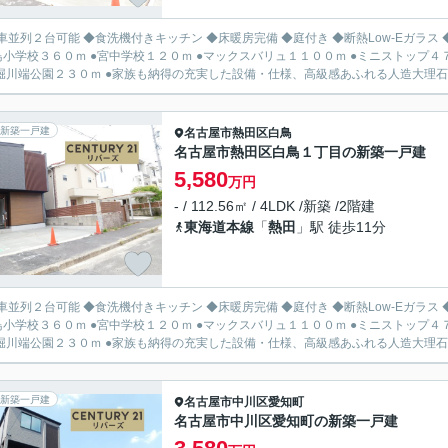
並列２台可能 ◆食洗機付きキッチン ◆床暖房完備 ◆庭付き ◆断熱Low-Eガラス ◆地盤２０年保証 ●白鳥幼稚園３４
鳥小学校３６０ｍ ●宮中学校１２０ｍ ●マックスバリュ１１００ｍ ●ミニストップ４
ｍ ●堀川端公園２３０ｍ ●家族も納得の充実した設備・仕様、高級感あふれる人造大理石
新築一戸建
名古屋市熱田区
白鳥
名古屋市熱田区白鳥１丁目の新築一戸建
5,580
万円
- / 112.56㎡ / 4LDK /新築 /2階建
東海道本線
「
熱田
」駅 徒歩11分
並列２台可能 ◆食洗機付きキッチン ◆床暖房完備 ◆庭付き ◆断熱Low-Eガラス ◆地盤２０年保証 ●白鳥幼稚園３４
鳥小学校３６０ｍ ●宮中学校１２０ｍ ●マックスバリュ１１００ｍ ●ミニストップ４
ｍ ●堀川端公園２３０ｍ ●家族も納得の充実した設備・仕様、高級感あふれる人造大理石
新築一戸建
名古屋市中川区
愛知町
名古屋市中川区愛知町の新築一戸建