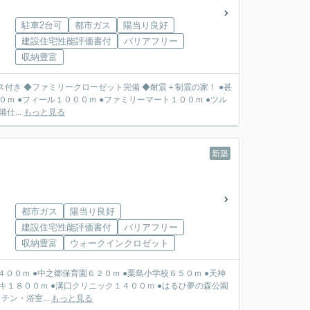
駐車2台可
都市ガス
陽当り良好
建設住宅性能評価書付
バリアフリー
収納豊富
付き ◆ファミリークローゼット完備 ◆耐震＋制震の家！ ●甚
０ｍ ●フィール１０００ｍ ●ファミリーマート１００ｍ ●ツル
得、充実の設備仕...
もっと見る
新築
都市ガス
陽当り良好
建設住宅性能評価書付
バリアフリー
収納豊富
ウォークインクロゼット
キ１８００ｍ ●溝口クリニック１４００ｍ ●はるひ夢の森公園
チン・浴室...
もっと見る