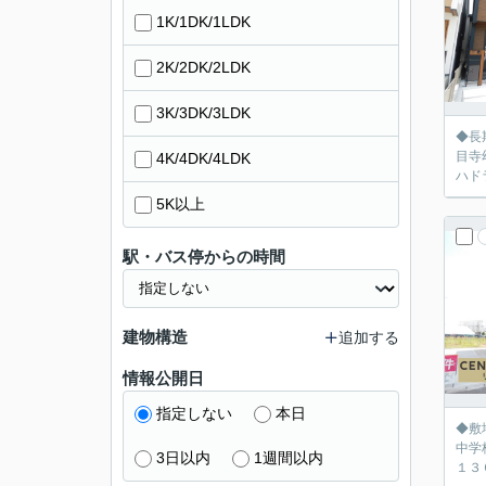
1K/1DK/1LDK
2K/2DK/2LDK
3K/3DK/3LDK
◆長
目寺
4K/4DK/4LDK
5K以上
駅・バス停からの時間
建物構造
追加する
情報公開日
指定しない
本日
◆敷地４２
中学
3日以内
1週間以内