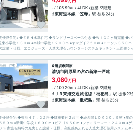
万円
- / 105.99㎡ / 4LDK /新築 /2階建
東海道本線
「
笠寺
」駅 徒歩24分
優良住宅♪ ◆ＺＥＨ水準住宅 ◆ランドリースペース付き ◆ＷＩＣ２ヶ所完備 ◆バルコニー２ヶ所 ●第二松元幼稚園６１
●笠東小学校１３０ｍ ●本城中学校１２００ｍ ●ヤマダイ７５０ｍ ●ローソン３５０ｍ 
の設備・仕様、エコジョーズ・人造大理石カウンターシステムキッチン・三面鏡シャン
新築一戸建
清須市
阿原
清須市阿原星の宮の新築一戸建
3,080
万円
- / 100.20㎡ / 4LDK /新築 /2階建
ＪＲ東海交通城北線
「
枇杷島
」駅 徒歩23
東海道本線
「
枇杷島
」駅 徒歩23分
良住宅 ◆敷地４７．２２坪 ◆駐車並列２台可 ◆続き間ＬＤＫ２０．５帖 ●星の宮保育園２３０ｍ ●西枇杷島第一幼稚園１７００ｍ ●星の宮小
５５０ｍ ●新川中学校１６００ｍ ●ピアゴ９５０ｍ ●ファミリーマート２４０ｍ ●
０ｍ 家族も納得の充実した設備・仕様、高級感あふれる人造大理石使用システムキッチ