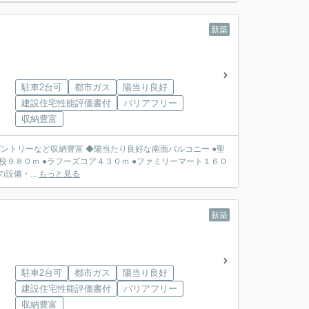
新築
駐車2台可
都市ガス
陽当り良好
建設住宅性能評価書付
バリアフリー
収納豊富
トリーなど収納豊富 ◆陽当たり良好な南面バルコニー ●聖
校９８０ｍ ●ラフーズコア４３０ｍ ●ファミリーマート１６０
ばんたね病院１６００ｍ ●童子公園１００ｍ ●充実の設備・...
もっと見る
新築
駐車2台可
都市ガス
陽当り良好
建設住宅性能評価書付
バリアフリー
収納豊富