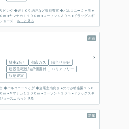
ビング ◆ＷＩＣや納戸など収納豊富 ◆バルコニー２ヶ所 ●
０ｍ ●ヤマナカ１１００ｍ ●ローソン４３０ｍ ●ドラッグスギ
設備・仕様、エコジョーズ...
もっと見る
新築
駐車2台可
都市ガス
陽当り良好
建設住宅性能評価書付
バリアフリー
収納豊富
２ヶ所 ◆全居室南向き ●のぞみ幼稚園１５０
０ｍ ●ヤマナカ１１００ｍ ●ローソン４３０ｍ ●ドラッグスギ
設備・仕様、エコジョーズ...
もっと見る
新築