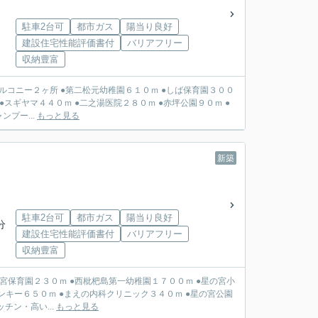
駐車2台可
都市ガス
陽当り良好
建設住宅性能評価書付
バリアフリー
収納豊富
０ｍ ●しば保育園３００
●スギヤマ４４０ｍ ●二之湯医院２８０ｍ ●赤坪公園９０ｍ ●
プー...
もっと見る
新築
駐車2台可
都市ガス
陽当り良好
分
建設住宅性能評価書付
バリアフリー
収納豊富
ゲンキー６５０ｍ ●まえの内科クリニック３４０ｍ ●星の宮公園
ン・高い...
もっと見る