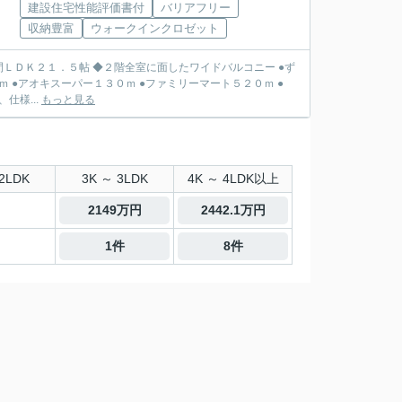
建設住宅性能評価書付
バリアフリー
収納豊富
ウォークインクロゼット
間ＬＤＫ２１．５帖 ◆２階全室に面したワイドバルコニー ●ず
ｍ ●アオキスーパー１３０ｍ ●ファミリーマート５２０ｍ ●
仕様...
もっと見る
2LDK
3K ～ 3LDK
4K ～ 4LDK以上
2149万円
2442.1万円
1件
8件