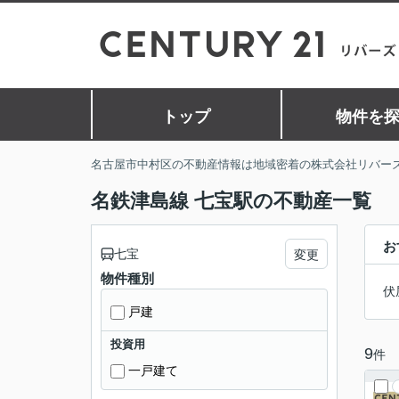
トップ
物件を
名古屋市中村区の不動産情報は地域密着の株式会社リバー
名鉄津島線 七宝駅の不動産一覧
お
七宝
変更
物件種別
伏
戸建
投資用
9
件
一戸建て