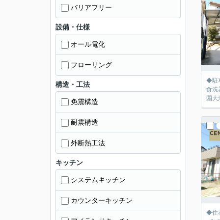
バリアフリー
設備・仕様
オール電化
フローリング
◆駐
構造・工法
食洗器
園大
免震構造
耐震構造
外断熱工法
キッチン
システムキッチン
カウンターキッチン
◆住