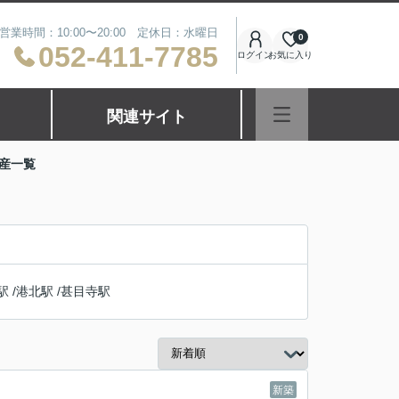
営業時間：10:00〜20:00 定休日：水曜日
0
052-411-7785
ログイン
お気に入り
関連サイト
産一覧
駅
/
港北駅
/
甚目寺駅
新築