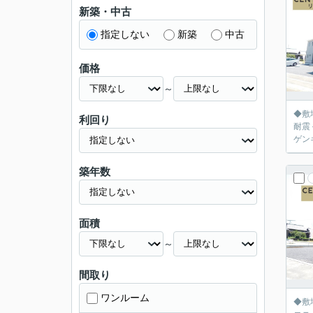
新築・中古
指定しない
新築
中古
価格
～
◆敷
利回り
耐震＋制震 ●七宝幼稚園８２０ｍ ●七宝北部保育園５５０ｍ ●宝小
築年数
面積
～
間取り
ワンルーム
◆敷