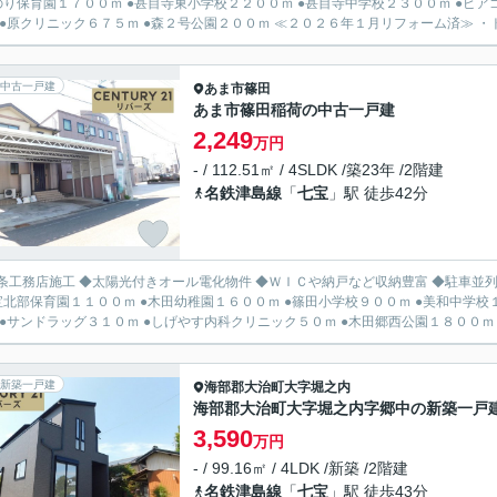
のり保育園１７００ｍ ●甚目寺東小学校２２００ｍ ●甚目寺中学校２３００ｍ ●ピア
０ｍ ●原クリニック６７５ｍ ●森２号公園２００ｍ ≪２０２６年１月リフォーム
中古一戸建
あま市
篠田
あま市篠田稲荷の中古一戸建
2,249
万円
- / 112.51㎡ / 4SLDK /築23年 /2階建
名鉄津島線
「
七宝
」駅 徒歩42分
条工務店施工 ◆太陽光付きオール電化物件 ◆ＷＩＣや納戸など収納豊富 ◆駐車並
宝北部保育園１１００ｍ ●木田幼稚園１６００ｍ ●篠田小学校９００ｍ ●美和中学校
新築一戸建
海部郡大治町
大字堀之内
海部郡大治町大字堀之内字郷中の新築一戸
3,590
万円
- / 99.16㎡ / 4LDK /新築 /2階建
名鉄津島線
「
七宝
」駅 徒歩43分