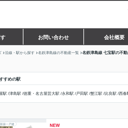
探す
お問い合わせ
会社概要
名鉄津島線 七宝駅の不動
ズ
沿線・駅から探す
名鉄津島線の不動産一覧
すすめの駅
屋駅
/
津島駅
/
徳重・名古屋芸大駅
/
永和駅
/
戸田駅
/
蟹江駅
/
比良駅
/
西春
新築一戸建
NEW