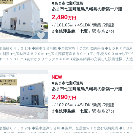
あま市
七宝町遠島
あま市七宝町遠島八幡島の新築一戸建
2,490
万円
- / 101.65㎡ / 4SLDK /新築 /2階建
名鉄津島線
「
七宝
」駅 徒歩27分
地面積６４．０１坪 ◆駐車３台可能 ◆全居室ＷＩＣ含む収納完備 ◆ＬＤＫと洋風
学校８００ｍ ●七宝中学校６４０ｍ ●ナフコ５５０ｍ ●ファミリーマート７３０ｍ ●
ゲンキー１２００ｍ ●あすかクリニック８４０ｍ ●家族も納得の充実した設備仕
新築一戸建
NEW
あま市
七宝町遠島
あま市七宝町遠島八幡島の新築一戸建
2,490
万円
- / 102.06㎡ / 4SLDK /新築 /2階建
名鉄津島線
「
七宝
」駅 徒歩27分
地面積６７．０９坪 ◆駐車並列３台可 ◆納戸、全居室ＷＩＣ含む収納完備 ◆ＬＤ