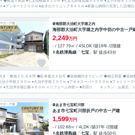
ー ◆耐震＋制震 ●七宝幼稚園８２０ｍ ●七宝北部保育園５５０ｍ ●宝小学校８３０ｍ
ｍ ●ゲンキー１２００ｍ ●あすかクリニック８４０ｍ ●家族も納得の充実した設備仕様
中古一戸建
海部郡大治町
大字堀之内
海部郡大治町大字堀之内字中切の中古一戸
2,249
万円
- / 127.79㎡ / 4SLDK /築18年 /2階建
名鉄津島線
「
七宝
」駅 徒歩43分
き・敷地５０.６８坪 ◆駐車最大４台可 ◆収納棚付きリビング ◆独立和室 ◆収納豊富な間取り ●大治東保育園２５０ｍ ●
●大治小学校２９０ｍ ●大治中学校２９０ｍ ●アオキスーパー５００ｍ ●ファミリー
７０ｍ ●大治浄水場公園４６０ｍ ≪リフォーム内容≫ ■水回り キッチン、お風呂、
中古一戸建
あま市
七宝町川部
あま市七宝町川部折戸の中古一戸建
1,599
万円
- / 102.68㎡ / 4LDK /築37年 /2階建
名鉄津島線
「
七宝
」駅 徒歩50分