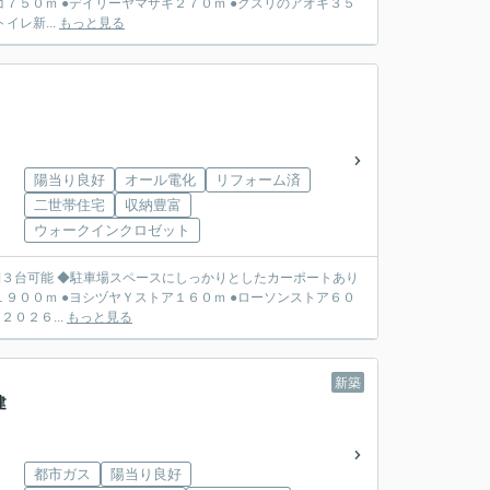
ゴ７５０ｍ ●デイリーヤマザキ２７０ｍ ●クスリのアオキ３５
済≫ ・トイレ新...
もっと見る
陽当り良好
オール電化
リフォーム済
二世帯住宅
収納豊富
ウォークインクロゼット
列３台可能 ◆駐車場スペースにしっかりとしたカーポートあり
１９００ｍ ●ヨシヅヤＹストア１６０ｍ ●ローソンストア６０
０ｍ ●サンドラッグ３１０ｍ ●しげやす内科クリニック５０ｍ ●木田郷西公園１８００ｍ ２０２６...
もっと見る
新築
建
都市ガス
陽当り良好