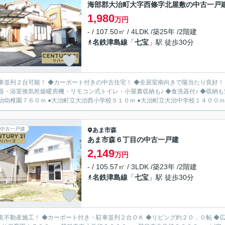
海部郡大治町大字西條字北屋敷の中古一戸
1,980
万円
- / 107.50㎡ / 4LDK /築25年 /2階建
名鉄津島線
「
七宝
」駅 徒歩30分
車並列２台可能！ ◆カーポート付きの中古住宅！ ◆全居室南向きで陽当たり良好！ 
・浴室換気乾燥暖房機・リモコン式トイレ・小屋裏収納も♪ ◆食洗器付♪ ◆収納も豊富♪ ●大治はなつね保育園６２０ｍ ●幼保連携型
治幼稚園７６０ｍ ●大治町立大治西小学校５１０ｍ ●大治町立大治中学校１４００ｍ ●
中古一戸建
あま市
森
あま市森６丁目の中古一戸建
2,149
万円
- / 105.57㎡ / 3LDK /築23年 /2階建
名鉄津島線
「
七宝
」駅 徒歩30分
友不動産施工！ ◆カーポート付き・駐車並列２台ＯＫ ◆リビング約２０．０帖 ◆広い庭付き ◆南面