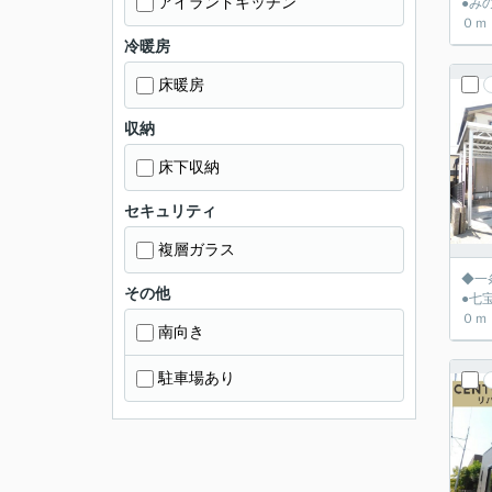
アイランドキッチン
●み
冷暖房
床暖房
収納
床下収納
セキュリティ
複層ガラス
◆一
その他
●七
南向き
駐車場あり