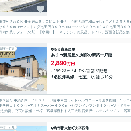
２台ＯＫ ◆全居室６．０帖以上 ◆６．０帖の独立和室 ●七宝こども園９８５ｍ ●七宝北部保育園１８６０ｍ ●七宝小学校１０００ｍ ●七宝
校６５０ｍ ●ナフコトミダ七宝店８００ｍ ●ローソン６２０ｍ ●Ｂ＆Ｄ七宝店８６０ｍ ●加
月内外装リフォーム済》 【水回り】 キッチン、お風呂、トイレ、洗面台新品交換 【
新築一戸建
あま市
新居屋
あま市新居屋久渕郷の新築一戸建
2,890
万円
- / 99.23㎡ / 4LDK /新築 /2階建
名鉄津島線
「
七宝
」駅 徒歩16分
可 ◆続き間ＬＤＫ２１．５帖 ◆南面ワイドバルコニー ●青山幼稚園２１００ｍ ●ひかりこども園４４０ｍ ●甚目寺西小学校１１００ｍ ●甚
中学校１３００ｍ ●アオキスーパー６００ｍ ●セブンイレブン６４０ｍ ●Ⅴ・ドラッ
族も納得、充実の設備・仕様、高級感溢れる人工大理石天板システムキッチン・浴室1坪
中古一戸建
海部郡大治町
大字西條