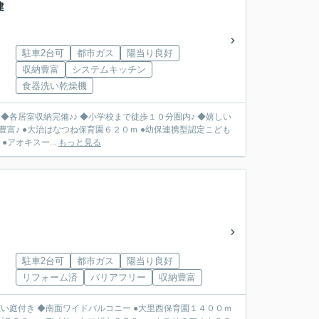
建
駐車2台可
都市ガス
陽当り良好
収納豊富
システムキッチン
食器洗い乾燥機
◆各居室収納完備♪♪ ◆小学校まで徒歩１０分圏内♪ ◆嬉しい
認定こども
アオキスー...
もっと見る
駐車2台可
都市ガス
陽当り良好
リフォーム済
バリアフリー
収納豊富
ワイドバルコニー ●大里西保育園１４００ｍ