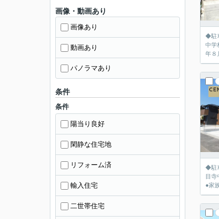
画像・動画あり
画像あり
◆駐車並列
中学
動画あり
年８
パノラマあり
条件
条件
陽当り良好
閑静な住宅地
リフォーム済
◆駐車３台
目寺
輸入住宅
●家
二世帯住宅