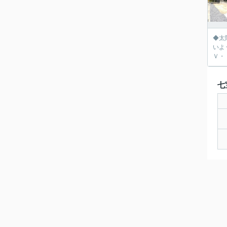
◆太
いよ
Ｖ・
七