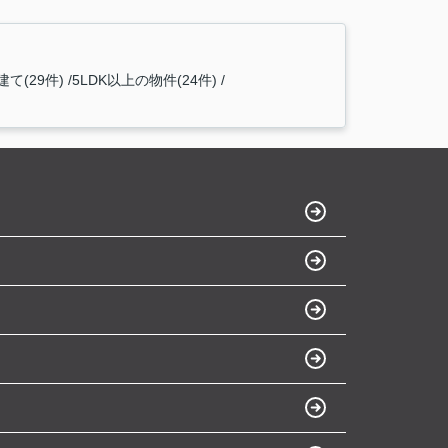
て(29件)
5LDK以上の物件(24件)