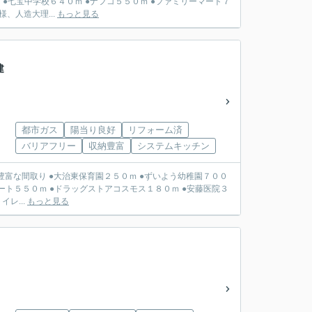
 ●七宝中学校６４０ｍ ●ナフコ５５０ｍ ●ファミリーマート７
、人造大理...
もっと見る
建
都市ガス
陽当り良好
リフォーム済
バリアフリー
収納豊富
システムキッチン
ずいよう幼稚園７００
マート５５０ｍ ●ドラッグストアコスモス１８０ｍ ●安藤医院３
トイレ...
もっと見る