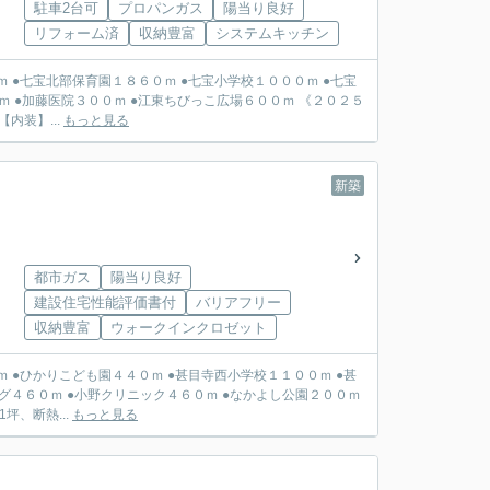
駐車2台可
プロパンガス
陽当り良好
リフォーム済
収納豊富
システムキッチン
藤医院３００ｍ ●江東ちびっこ広場６００ｍ 《２０２５
内装】...
もっと見る
新築
都市ガス
陽当り良好
建設住宅性能評価書付
バリアフリー
収納豊富
ウォークインクロゼット
グ４６０ｍ ●小野クリニック４６０ｍ ●なかよし公園２００ｍ
、断熱...
もっと見る