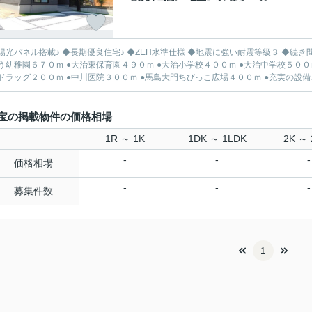
陽光パネル搭載♪ ◆長期優良住宅♪ ◆ZEH水準仕様 ◆地震に強い耐震等級３ ◆続き
う幼稚園６７０ｍ ●大治東保育園４９０ｍ ●大治小学校４００ｍ ●大治中学校５００
ドラッグ２００ｍ ●中川医院３００ｍ ●馬島大門ちびっこ広場４００ｍ ●充実の設備、
宝の掲載物件の価格相場
1R ～ 1K
1DK ～ 1LDK
2K ～ 
-
-
-
価格相場
-
-
-
募集件数
1