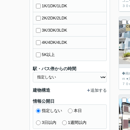
コニ
1K/1DK/1LDK
３０
2K/2DK/2LDK
3K/3DK/3LDK
4K/4DK/4LDK
5K以上
駅・バス停からの時間
◆南向
ｍ 
建物構造
追加する
情報公開日
指定しない
本日
3日以内
1週間以内