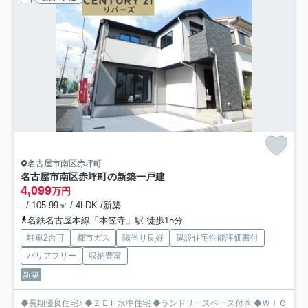
名古屋市南区赤坪町
名古屋市南区赤坪町の新築一戸建
4,099
万円
- / 105.99㎡ / 4LDK /新築
名鉄名古屋本線「本笠寺」駅 徒歩15分
駐車2台可
都市ガス
陽当り良好
建設住宅性能評価書付
バリアフリー
収納豊富
新築
◆長期優良住宅♪ ◆ＺＥＨ水準住宅 ◆ランドリースペース付き ◆ＷＩＣ