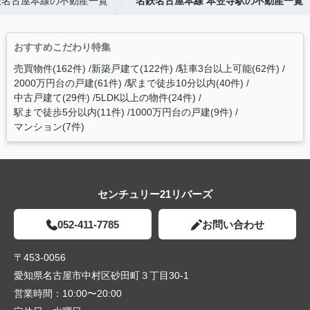
鉄名古屋本線の不動産一覧
名鉄名古屋本線 本笠寺駅の不動産一覧
おすすめこだわり特集
売買物件(162件)
新築戸建て(122件)
駐車3台以上可能(62件)
2000万円台の戸建(61件)
駅まで徒歩10分以内(40件)
中古戸建て(29件)
5LDK以上の物件(24件)
駅まで徒歩5分以内(11件)
1000万円台の戸建(9件)
マンション(7件)
センチュリー21リバーズ
052-411-7785
お問い合わせ
〒453-0056
愛知県名古屋市中村区砂田町３丁目30-1
営業時間：
10:00〜20:00