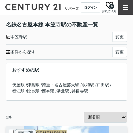
0
ログイン
お気に入り
名鉄名古屋本線 本笠寺駅の不動産一覧
本笠寺駅
変更
条件から探す
変更
おすすめの駅
伏屋駅
/
津島駅
/
徳重・名古屋芸大駅
/
永和駅
/
戸田駅
/
蟹江駅
/
比良駅
/
西春駅
/
港北駅
/
甚目寺駅
1
件
新築一戸建