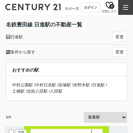
0
ログイン
お気に入り
名鉄豊田線 日進駅の不動産一覧
日進駅
変更
条件から探す
変更
おすすめの駅
中村公園駅
/
中村日赤駅
/
岩塚駅
/
米野木駅
/
日進駅
/
土橋駅
/
近鉄八田駅
/
八田駅
1
件
売地