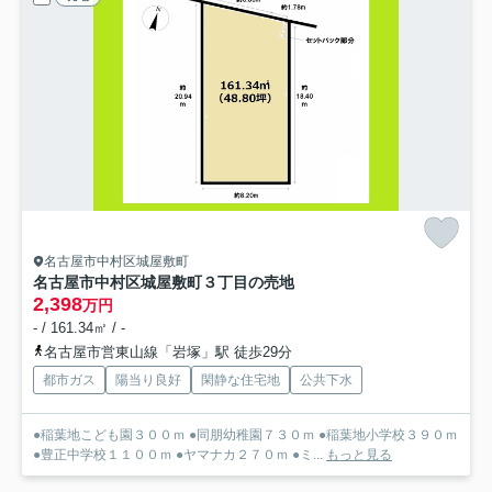
名古屋市中村区城屋敷町
名古屋市中村区城屋敷町３丁目の売地
2,398
万円
- / 161.34㎡ / -
名古屋市営東山線「岩塚」駅 徒歩29分
都市ガス
陽当り良好
閑静な住宅地
公共下水
●稲葉地こども園３００ｍ ●同朋幼稚園７３０ｍ ●稲葉地小学校３９０ｍ
●豊正中学校１１００ｍ ●ヤマナカ２７０ｍ ●ミ...
もっと見る