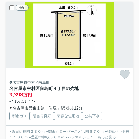
売地
名古屋市中村区向島町
名古屋市中村区向島町４丁目の売地
3,398
万円
- / 157.31㎡ / -
名古屋市営東山線「岩塚」駅 徒歩12分
都市ガス
陽当り良好
閑静な住宅地
公共下水
●飯田幼稚園２３０ｍ ●御田クローバーこども園６７０ｍ ●稲葉地小学校
１１００ｍ ●豊正中学校３００ｍ ●パレマルシェ１...
もっと見る