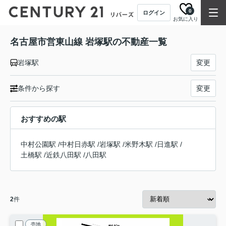
0
ログイン
お気に入り
名古屋市営東山線 岩塚駅の不動産一覧
岩塚駅
変更
条件から探す
変更
おすすめの駅
中村公園駅
/
中村日赤駅
/
岩塚駅
/
米野木駅
/
日進駅
/
土橋駅
/
近鉄八田駅
/
八田駅
2
件
売地