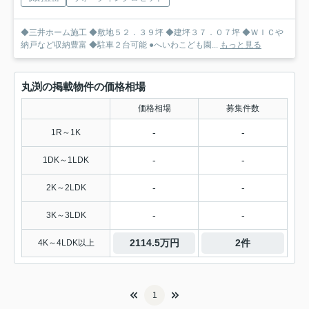
◆三井ホーム施工 ◆敷地５２．３９坪 ◆建坪３７．０７坪 ◆ＷＩＣや
納戸など収納豊富 ◆駐車２台可能 ●へいわこども園...
もっと見る
丸渕の掲載物件の価格相場
価格相場
募集件数
-
-
1R～1K
-
-
1DK～1LDK
-
-
2K～2LDK
-
-
3K～3LDK
2114.5万円
2件
4K～4LDK以上
1