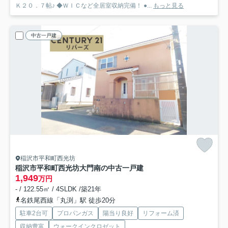
Ｋ２０．７帖♪ ◆ＷＩＣなど全居室収納完備！ ●...
もっと見る
中古一戸建
稲沢市平和町西光坊
稲沢市平和町西光坊大門南の中古一戸建
1,949
万円
- / 122.55㎡ / 4SLDK /築21年
名鉄尾西線「丸渕」駅 徒歩20分
駐車2台可
プロパンガス
陽当り良好
リフォーム済
収納豊富
ウォークインクロゼット