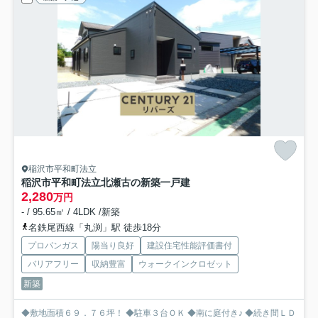
稲沢市平和町法立
稲沢市平和町法立北瀬古の新築一戸建
2,280
万円
- / 95.65㎡ / 4LDK /新築
名鉄尾西線「丸渕」駅 徒歩18分
プロパンガス
陽当り良好
建設住宅性能評価書付
バリアフリー
収納豊富
ウォークインクロゼット
新築
◆敷地面積６９．７６坪！ ◆駐車３台ＯＫ ◆南に庭付き♪ ◆続き間ＬＤ