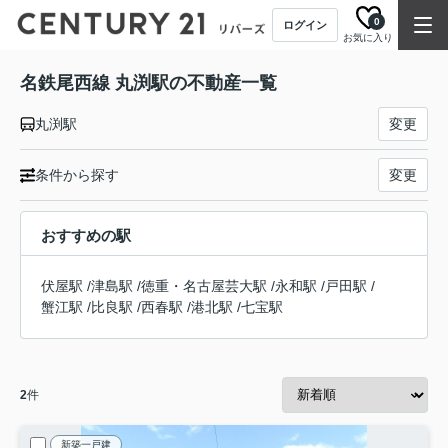
0
ログイン
お気に入り
名鉄尾西線 丸渕駅の不動産一覧
丸渕駅
変更
条件から探す
変更
おすすめの駅
伏屋駅
/
津島駅
/
徳重・名古屋芸大駅
/
永和駅
/
戸田駅
/
蟹江駅
/
比良駅
/
西春駅
/
港北駅
/
七宝駅
2
件
新築一戸建