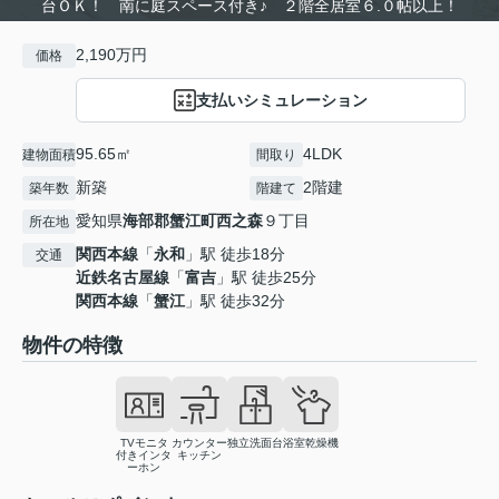
台ＯＫ！ 南に庭スペース付き♪ ２階全居室６.０帖以上！
2,190万円
価格
支払いシミュレーション
95.65㎡
4LDK
建物面積
間取り
新築
2階建
築年数
階建て
愛知県
海部郡蟹江町
西之森
９丁目
所在地
関西本線
「
永和
」駅 徒歩18分
交通
近鉄名古屋線
「
富吉
」駅 徒歩25分
関西本線
「
蟹江
」駅 徒歩32分
物件の特徴
TVモニタ
カウンター
独立洗面台
浴室乾燥機
付きインタ
キッチン
ーホン