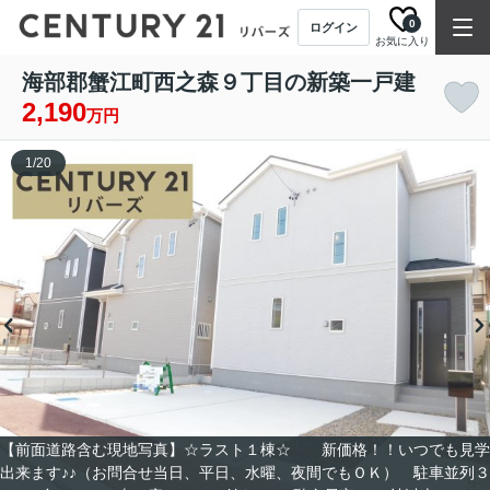
0
ログイン
お気に入り
海部郡蟹江町西之森９丁目の新築一戸建
2,190
万円
1
/
20
【前面道路含む現地写真】☆ラスト１棟☆ 新価格！！いつでも見学
出来ます♪♪（お問合せ当日、平日、水曜、夜間でもＯＫ） 駐車並列３