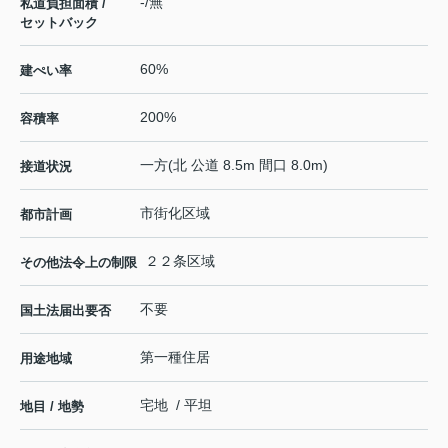
-/無
私道負担面積 /
セットバック
60%
建ぺい率
200%
容積率
一方(北 公道 8.5m 間口 8.0m)
接道状況
市街化区域
都市計画
２２条区域
その他法令上の制限
不要
国土法届出要否
第一種住居
用途地域
宅地 / 平坦
地目 / 地勢