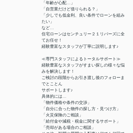
「年齢が心配…」
「自営業だけど借りられる？」
「少しでも低金利、良い条件でローンを組み
たい」
など…
住宅ローンはセンチュリー２１リバーズに全
てお任せ！
経験豊富なスタッフが丁寧に説明します♪
≪専門スタッフによるトータルサポート≫
経験豊富なスタッフがすまい探しの様々な悩
みを解決します！
ご検討の段階からお引き渡し後のフォローま
でとことん
サポートします♪
具体的には…
「物件価格や条件の交渉」
「自分に合った物件の探し方・見つけ方」
「火災保険のご相談」
「給付金や減税・税金に関するサポート」
「売却がある場合のご相談」