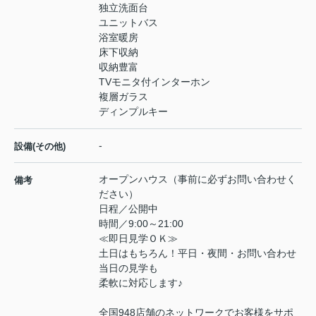
独立洗面台
ユニットバス
浴室暖房
床下収納
収納豊富
TVモニタ付インターホン
複層ガラス
ディンプルキー
-
設備(その他)
オープンハウス（事前に必ずお問い合わせく
備考
ださい）
日程／公開中
時間／9:00～21:00
≪即日見学ＯＫ≫
土日はもちろん！平日・夜間・お問い合わせ
当日の見学も
柔軟に対応します♪
全国948店舗のネットワークでお客様をサポ