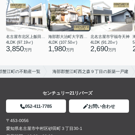
名古屋市北区上飯田北町４丁目
海部郡大治町大字西條字北屋敷
北名古屋市宇福寺天神
4LDK (97.19㎡)
4LDK (107.50㎡)
4LDK (91.20㎡)
5
3,850
1,980
2,690
万円
万円
万円
郡蟹江町の不動産一覧
海部郡蟹江町西之森９丁目の新築一戸建
センチュリー21リバーズ
052-411-7785
お問い合わせ
〒453-0056
愛知県名古屋市中村区砂田町３丁目30-1