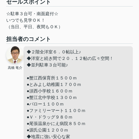
セールスポイント
☆駐車３台可・南面庭付☆
いつでも見学ＯＫ！
（当日、平日、夜間もＯＫ）
担当者のコメント
◆２階全洋室６．０帖以上♪
◆洋室と続き間で２０．１２帖の広々空間！
◆並列駐車３台可能♪
高橋 竜介
●蟹江西保育所１５００ｍ
●とみよし幼稚園１７００ｍ
●須西小学校１６００ｍ
●蟹江北中学校１３００ｍ
●バロー１１００ｍ
●ファミリーマート１１００ｍ
●Ｖ・ドラッグ９８０ｍ
●尾張温泉かにえ病院８５０ｍ
●源氏公園１２００ｍ
◆地震に強い安心な家