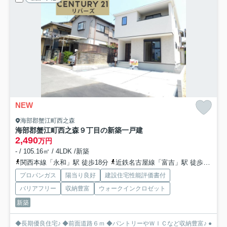
NEW
海部郡蟹江町西之森
海部郡蟹江町西之森９丁目の新築一戸建
2,490
万円
- / 105.16㎡ / 4LDK /新築
関西本線「永和」駅 徒歩18分
近鉄名古屋線「富吉」駅 徒歩25分
プロパンガス
陽当り良好
建設住宅性能評価書付
バリアフリー
収納豊富
ウォークインクロゼット
新築
◆長期優良住宅♪ ◆前面道路６ｍ ◆パントリーやＷＩＣなど収納豊富♪ ●