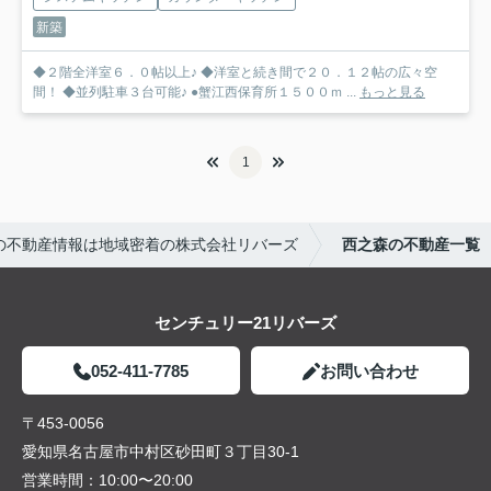
新築
◆２階全洋室６．０帖以上♪ ◆洋室と続き間で２０．１２帖の広々空
間！ ◆並列駐車３台可能♪ ●蟹江西保育所１５００ｍ ...
もっと見る
1
の不動産情報は地域密着の株式会社リバーズ
西之森の不動産一覧
センチュリー21リバーズ
052-411-7785
お問い合わせ
〒453-0056
愛知県名古屋市中村区砂田町３丁目30-1
営業時間：
10:00〜20:00