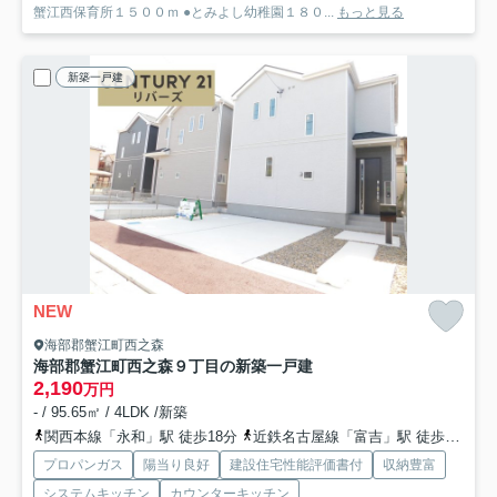
蟹江西保育所１５００ｍ ●とみよし幼稚園１８０...
もっと見る
新築一戸建
NEW
海部郡蟹江町西之森
海部郡蟹江町西之森９丁目の新築一戸建
2,190
万円
- / 95.65㎡ / 4LDK /新築
関西本線「永和」駅 徒歩18分
近鉄名古屋線「富吉」駅 徒歩25分
プロパンガス
陽当り良好
建設住宅性能評価書付
収納豊富
システムキッチン
カウンターキッチン