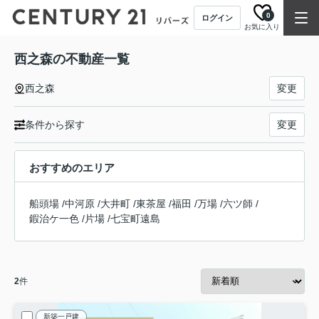
0
ログイン
お気に入り
西之森の不動産一覧
西之森
変更
条件から探す
変更
おすすめのエリア
船頭場
/
中河原
/
大井町
/
東茶屋
/
福田
/
万場
/
六ツ師
/
鍜治ケ一色
/
片場
/
七宝町遠島
2
件
新築一戸建