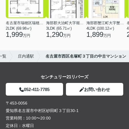
名古屋市瑞穂区瑞穂通５丁目
海部郡大治町大字堀之内字北二反畑
海部郡蟹江町大字蟹江新田
2LDK (69.98㎡)
3LDK (65.71㎡)
4LDK (100.12㎡)
4
1,999
1,290
1,899
万円
万円
万円
一覧
庄内通駅
名古屋市西区名塚町３丁目の中古マンション
センチュリー21リバーズ
052-411-7785
お問い合わせ
〒453-0056
愛知県名古屋市中村区砂田町３丁目30-1
営業時間：
10:00〜20:00
定休日：
水曜日