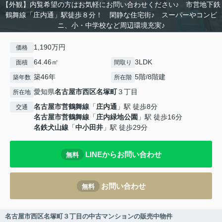
【外観】内覧希望の方はお気軽にお問い合わせください♪ 市営地下鉄
鶴舞線「庄内通」駅徒歩８分！ 閑静な住宅街♪ スーパーやコンビ
ニ、小・中学校など周辺環境充実♪
1,190万円
価格
64.46㎡
3LDK
面積
間取り
築46年
5階/8階建
築年数
所在階
愛知県
名古屋市西区
名塚町
３丁目
所在地
名古屋市営鶴舞線
「
庄内通
」駅 徒歩8分
交通
名古屋市営鶴舞線
「
庄内緑地公園
」駅 徒歩16分
名鉄犬山線
「
中小田井
」駅 徒歩29分
LINEからお問い合わせ
無料
お問い合わせ
無料
名古屋市西区名塚町３丁目の中古マンションの販売中物件