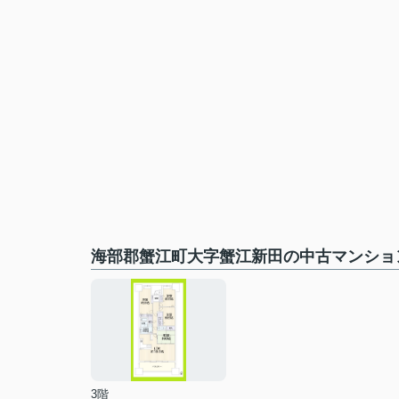
海部郡蟹江町大字蟹江新田の中古マンショ
3階