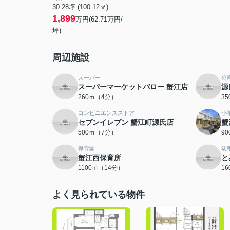
30.28坪 (100.12㎡)
1,899
万円(62.71万円/
坪)
周辺施設
スーパー
公
スーパーマーケットバロー 蟹江店
源
260ｍ（4分）
3
コンビニエンスストア
小
セブンイレブン 蟹江町源氏店
蟹
500ｍ（7分）
9
保育園
幼
蟹江西保育所
と
1100ｍ（14分）
1
よく見られている物件