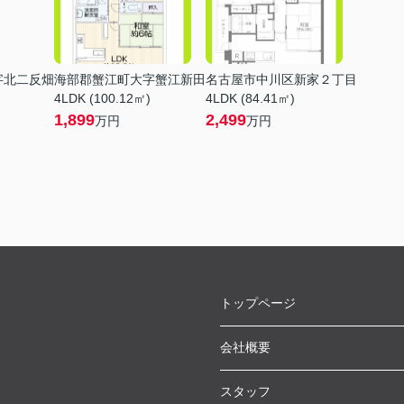
字北二反畑
海部郡蟹江町大字蟹江新田
名古屋市中川区新家２丁目
4LDK (100.12㎡)
4LDK (84.41㎡)
1,899
2,499
万円
万円
トップページ
会社概要
スタッフ