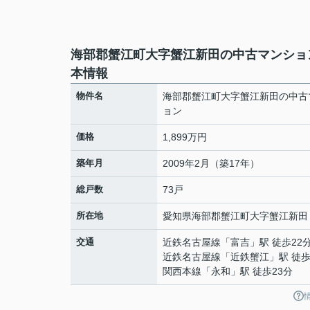
海部郡蟹江町大字蟹江新田の中古マンショ
本情報
物件名
海部郡蟹江町大字蟹江新田の中古
ョン
価格
1,899万円
築年月
2009年2月（築17年）
総戸数
73戸
所在地
愛知県
海部郡蟹江町
大字蟹江新田
交通
近鉄名古屋線
「
富吉
」駅 徒歩22
近鉄名古屋線
「
近鉄蟹江
」駅 徒歩
関西本線
「
永和
」駅 徒歩23分