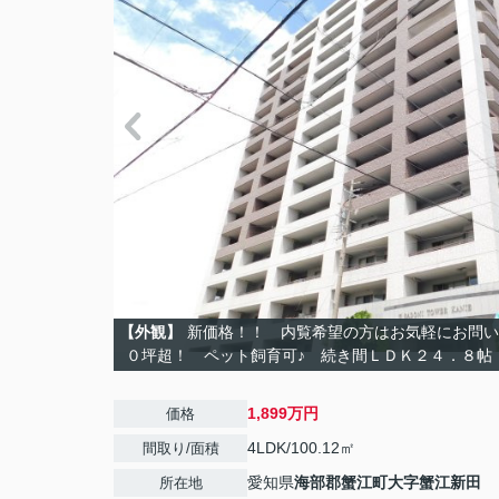
【外観】
新価格！！ 内覧希望の方はお気軽にお問い
０坪超！ ペット飼育可♪ 続き間ＬＤＫ２４．８
1,899万円
価格
4LDK/100.12㎡
間取り/面積
愛知県
海部郡蟹江町
大字蟹江新田
所在地