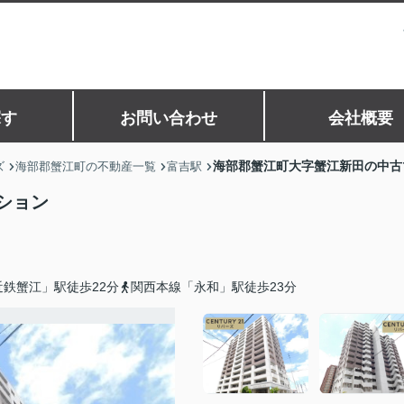
探す
お問い合わせ
会社概要
海部郡蟹江町大字蟹江新田の中古
ズ
海部郡蟹江町の不動産一覧
富吉駅
ション
鉄蟹江」駅徒歩22分
関西本線「永和」駅徒歩23分