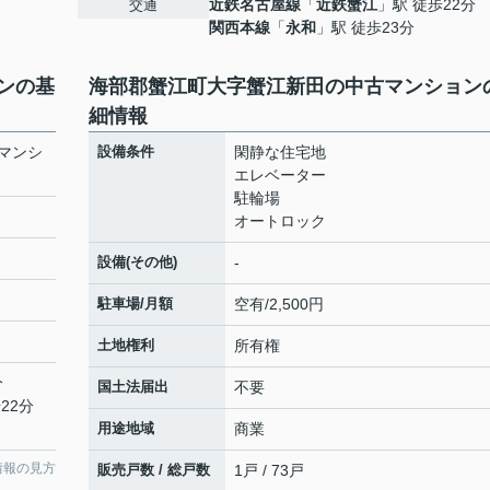
近鉄名古屋線
「
近鉄蟹江
」駅 徒歩22分
交通
関西本線
「
永和
」駅 徒歩23分
ンの基
海部郡蟹江町大字蟹江新田の中古マンション
細情報
マンシ
設備条件
閑静な住宅地
エレベーター
駐輪場
オートロック
設備(その他)
-
駐車場/月額
空有/2,500円
土地権利
所有権
分
国土法届出
不要
22分
用途地域
商業
情報の見方
販売戸数 / 総戸数
1戸 / 73戸