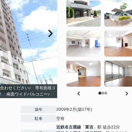
合わせください♪ 専有面積３
帖！ 南面ワイドバルコニー♪
2009年2月(築17年)
築年
空有
駐車
近鉄名古屋線
「
富吉
」駅 徒歩22分