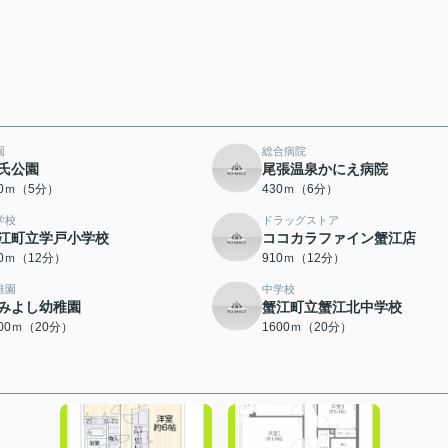
園
総合病院
氏公園
尾張温泉かにえ病院
50ｍ（5分）
430ｍ（6分）
学校
ドラッグストア
江町立学戸小学校
ココカラファイン蟹江店
00ｍ（12分）
910ｍ（12分）
稚園
中学校
みよし幼稚園
蟹江町立蟹江北中学校
600ｍ（20分）
1600ｍ（20分）