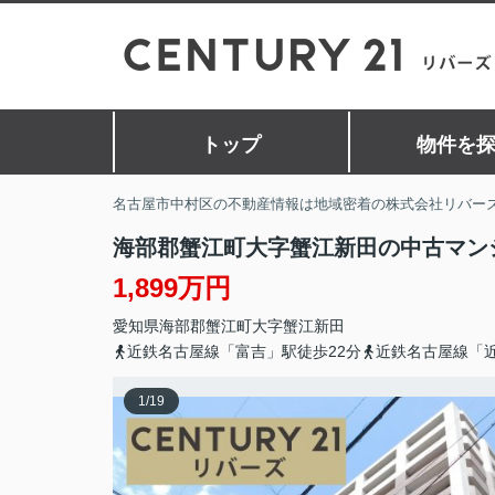
トップ
物件を
名古屋市中村区の不動産情報は地域密着の株式会社リバー
海部郡蟹江町大字蟹江新田の中古マン
1,899万円
愛知県
海部郡蟹江町
大字蟹江新田
近鉄名古屋線「富吉」駅徒歩22分
近鉄名古屋線「近
1
/
19