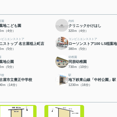
育園
内科
葉地こども園
クリニックかけはし
00ｍ（4分）
320ｍ（4分）
ンビニエンスストア
コンビニエンスストア
ニストップ 名古屋稲上町店
ローソンストア100 LS稲葉
50ｍ（5分）
380ｍ（5分）
園
幼稚園
葉地公園
同朋幼稚園
90ｍ（5分）
730ｍ（10分）
学校
駅
古屋市立豊正中学校
地下鉄東山線「中村公園」駅
100ｍ（14分）
1230ｍ（16分）