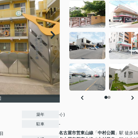
園
-(-)
築年
-
駐車
名古屋市営東山線
「
中村公園
」駅 徒歩1
目