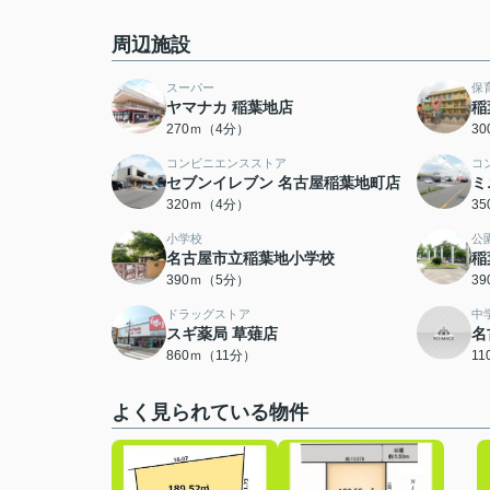
周辺施設
スーパー
保
ヤマナカ 稲葉地店
稲
270ｍ（4分）
3
コンビニエンスストア
コ
セブンイレブン 名古屋稲葉地町店
ミ
320ｍ（4分）
3
小学校
公
名古屋市立稲葉地小学校
稲
390ｍ（5分）
3
ドラッグストア
中
スギ薬局 草薙店
名
860ｍ（11分）
1
よく見られている物件