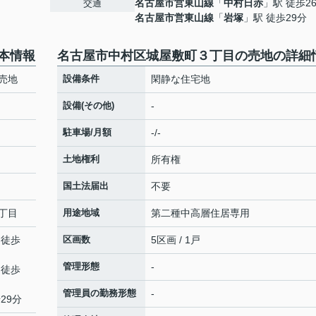
名古屋市営東山線
「
中村日赤
」駅 徒歩2
交通
名古屋市営東山線
「
岩塚
」駅 徒歩29分
本情報
名古屋市中村区城屋敷町３丁目の売地の詳細
売地
設備条件
閑静な住宅地
設備(その他)
-
駐車場/月額
-/-
土地権利
所有権
国土法届出
不要
丁目
用途地域
第二種中高層住居専用
 徒歩
区画数
5区画 / 1戸
管理形態
-
 徒歩
管理員の勤務形態
-
29分