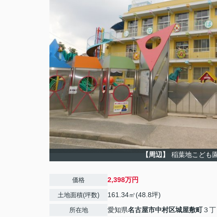
【周辺】
稲葉地こども
2,398万円
価格
161.34㎡(48.8坪)
土地面積(坪数)
愛知県
名古屋市中村区
城屋敷町
３丁
所在地