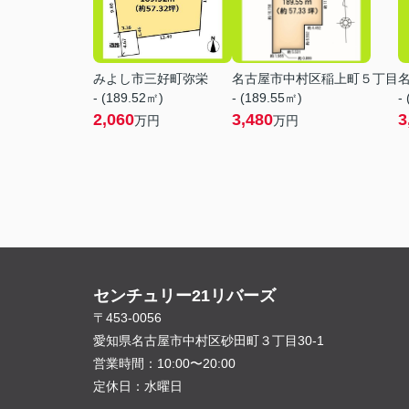
みよし市三好町弥栄
名古屋市中村区稲上町５丁目
- (189.52㎡)
- (189.55㎡)
-
2,060
3,480
3
万円
万円
センチュリー21リバーズ
〒453-0056
愛知県名古屋市中村区砂田町３丁目30-1
営業時間：
10:00〜20:00
定休日：
水曜日