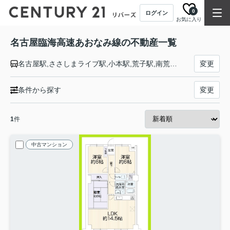
0
ログイン
お気に入り
名古屋臨海高速あおなみ線の不動産一覧
名古屋駅,ささしまライブ駅,小本駅,荒子駅,南荒子駅,中島駅,港北駅,荒子川公園駅,稲永駅,野跡駅,金城ふ頭駅
変更
条件から探す
変更
1
件
中古マンション