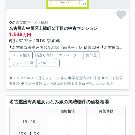
名古屋市中川区上脇町
名古屋市中川区上脇町２丁目の中古マンション
1,549
万円
6階 / 67.72㎡ / 3LDK /築41年
名古屋臨海高速あおなみ線「南荒子」駅 徒歩20分
名古屋臨海高速あおなみ線「荒子」駅 徒歩20分
ペット相談
陽当り良好
エレベーター
角部屋
リフォーム済
バルコニー
◆２０２５年１２月リフォーム済み ◆専有面積２０坪超 ◆ペット飼育
要相談 ◆全居室６帖以上 ●篠原保育園１９５ｍ ●中...
もっと見る
名古屋臨海高速あおなみ線の掲載物件の価格相場
価格相場
募集件数
-
-
1R～1K
-
-
1DK～1LDK