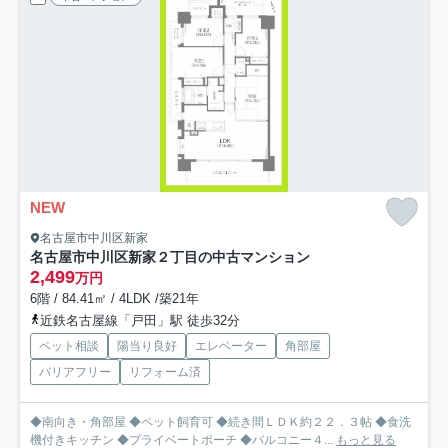
NEW
名古屋市中川区新家
名古屋市中川区新家２丁目の中古マンション
2,499
万円
6階 / 84.41㎡ / 4LDK /築21年
近鉄名古屋線「戸田」駅 徒歩32分
ペット相談
陽当り良好
エレベーター
角部屋
バリアフリー
リフォーム済
◆南向き・角部屋 ◆ペット飼育可 ◆続き間ＬＤＫ約２２．３帖 ◆食洗
機付きキッチン ◆プライベートポーチ ◆バルコニー４...
もっと見る