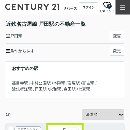
0
ログイン
お気に入り
近鉄名古屋線 戸田駅の不動産一覧
戸田駅
変更
条件から探す
変更
おすすめの駅
甚目寺駅
/
中村公園駅
/
本陣駅
/
岩塚駅
/
富吉駅
/
近鉄蟹江駅
/
戸田駅
/
永和駅
/
春田駅
/
七宝駅
1
件
中古マンション