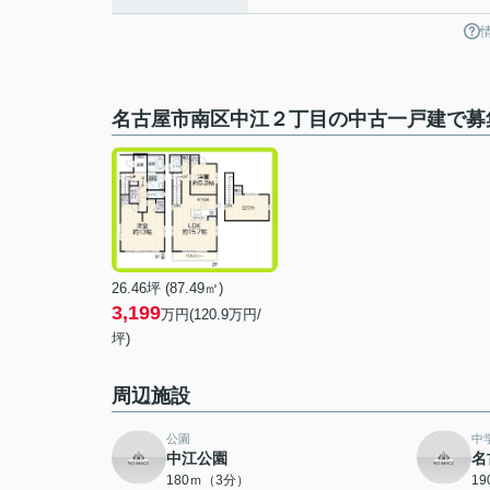
名古屋市南区中江２丁目の中古一戸建で募
26.46坪 (87.49㎡)
3,199
万円(120.9万円/
坪)
周辺施設
公園
中
中江公園
名
180ｍ（3分）
1