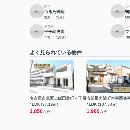
内科
幼
つるた医院
鶴
350ｍ（5分）
5
保育園
ス
平子幼児園
フ
770ｍ（10分）
7
よく見られている物件
名古屋市北区上飯田北町４丁目
海部郡大治町大字西條
4LDK (97.19㎡)
4LDK (107.50㎡)
3,850
1,980
万円
万円