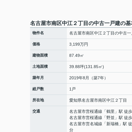
名古屋市南区中江２丁目の中古一戸建の基
物件名
名古屋市南区中江２丁目の中古一
価格
3,199万円
建物面積
87.49㎡
土地面積
39.88坪(131.85㎡)
築年月
2019年8月（築7年）
総戸数
1戸
所在地
愛知県
名古屋市南区
中江
２丁目
交通
名古屋市営桜通線
「
鶴里
」駅 徒歩
名古屋市営桜通線
「
野並
」駅 徒歩
名古屋市営名城線
「
新瑞橋
」駅 徒
分