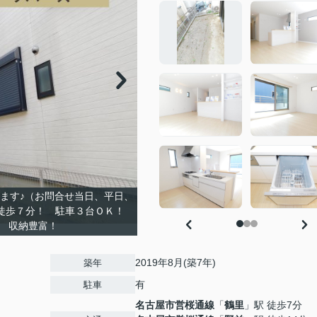
ます♪（お問合せ当日、平日、
」徒歩７分！ 駐車３台ＯＫ！
 収納豊富！
2019年8月(築7年)
築年
有
駐車
名古屋市営桜通線
「
鶴里
」駅 徒歩7分