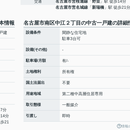
名古屋市営桜通線
「
野並
」駅 徒歩14分
交通
名古屋市営名城線
「
新瑞橋
」駅 徒歩21
本情報
名古屋市南区中江２丁目の中古一戸建の詳細
戸建
設備条件
閑静な住宅地
駐車3台可
設備(その他)
-
駐車場/月額
有/-
土地権利
所有権
国土法届出
不要
用途地域
第二種中高層住居専用
取引態様
一般媒介
7分
14分
引渡し
即時
歩21
情報