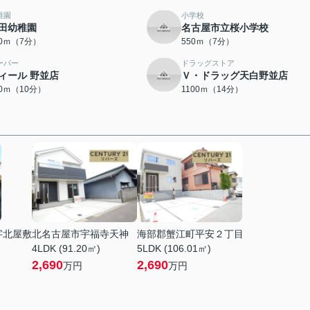
稚園
小学校
田幼稚園
名古屋市立桜小学校
00ｍ（7分）
550ｍ（7分）
ーパー
ドラッグストア
ィール 野並店
Ｖ・ドラッグ天白野並店
90ｍ（10分）
1100ｍ（14分）
字北屋敷
北名古屋市宇福寺天神
海部郡蟹江町平安２丁目
4LDK (91.20㎡)
5LDK (106.01㎡)
2,690
2,690
万円
万円