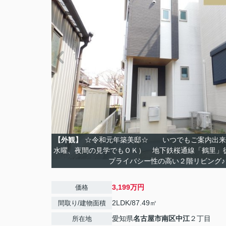
【外観】
☆令和元年築美邸☆ いつでもご案内出来
水曜、夜間の見学でもＯＫ） 地下鉄桜通線「鶴里
プライバシー性の高い２階リビング♪
3,199万円
価格
2LDK/87.49㎡
間取り/建物面積
愛知県
名古屋市南区
中江
２丁目
所在地