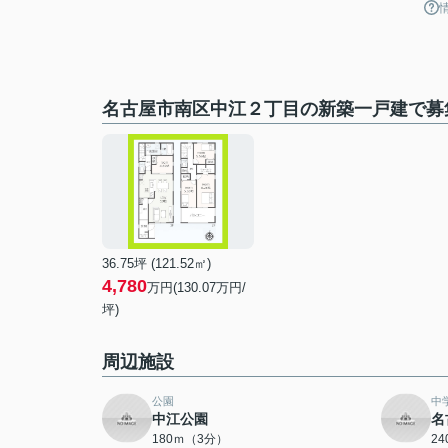
名古屋市南区中江２丁目の新築一戸建で募
36.75坪 (121.52㎡)
4,780
万円(130.07万円/
坪)
周辺施設
公園
中
中江公園
名
180ｍ（3分）
2