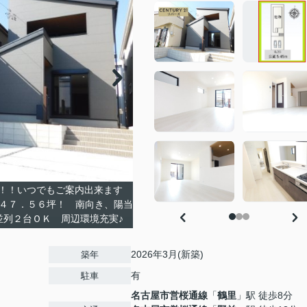
！！いつでもご案内出来ます
地４７．５６坪！ 南向き、陽当
列２台ＯＫ 周辺環境充実♪
2026年3月(新築)
築年
有
駐車
名古屋市営桜通線
「
鶴里
」駅 徒歩8分