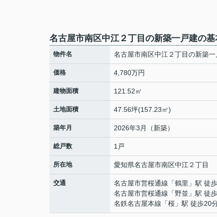
名古屋市南区中江２丁目の新築一戸建の基
物件名
名古屋市南区中江２丁目の新築一
価格
4,780万円
建物面積
121.52㎡
土地面積
47.56坪(157.23㎡)
築年月
2026年3月（新築）
総戸数
1戸
所在地
愛知県
名古屋市南区
中江
２丁目
交通
名古屋市営桜通線
「
鶴里
」駅 徒歩
名古屋市営桜通線
「
野並
」駅 徒歩
名鉄名古屋本線
「
桜
」駅 徒歩20