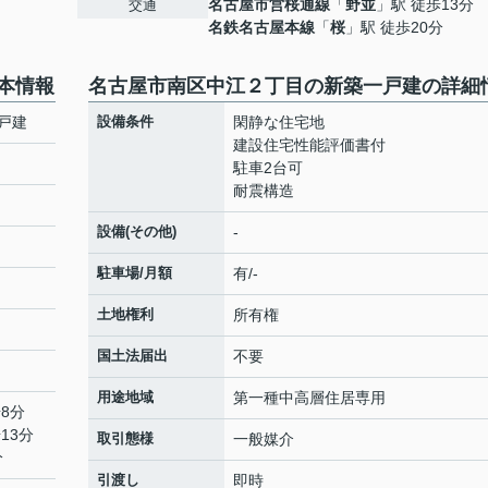
名古屋市営桜通線
「
野並
」駅 徒歩13分
交通
名鉄名古屋本線
「
桜
」駅 徒歩20分
本情報
名古屋市南区中江２丁目の新築一戸建の詳細
戸建
設備条件
閑静な住宅地
建設住宅性能評価書付
駐車2台可
耐震構造
設備(その他)
-
駐車場/月額
有/-
土地権利
所有権
国土法届出
不要
用途地域
第一種中高層住居専用
8分
13分
取引態様
一般媒介
分
引渡し
即時