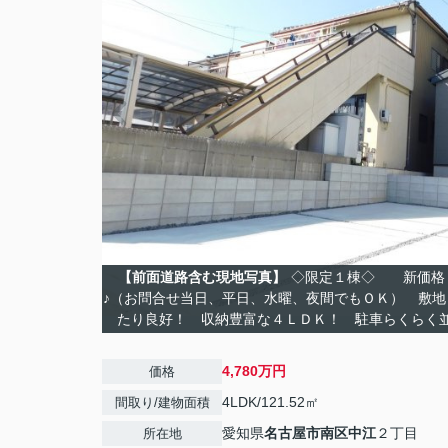
【前面道路含む現地写真】
◇限定１棟◇ 新価格
♪（お問合せ当日、平日、水曜、夜間でもＯＫ） 敷
たり良好！ 収納豊富な４ＬＤＫ！ 駐車らくらく並
4,780万円
価格
4LDK/121.52㎡
間取り/建物面積
愛知県
名古屋市南区
中江
２丁目
所在地