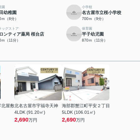
稚園
小学校
田幼稚園
名古屋市立桜小学校
00ｍ（8分）
700ｍ（9分）
ラッグストア
保育園
ロンティア薬局 桜台店
平子幼児園
40ｍ（11分）
870ｍ（11分）
字北屋敷
北名古屋市宇福寺天神
海部郡蟹江町平安２丁目
4LDK (91.20㎡)
5LDK (106.01㎡)
2,690
2,690
万円
万円