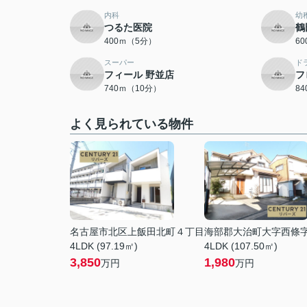
内科
幼
つるた医院
鶴
400ｍ（5分）
6
スーパー
ド
フィール 野並店
フ
740ｍ（10分）
8
よく見られている物件
名古屋市北区上飯田北町４丁目
海部郡大治町大字西條
4LDK (97.19㎡)
4LDK (107.50㎡)
3,850
1,980
万円
万円