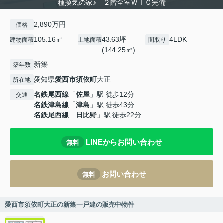
種換気の家♪ ２階全室ＷＩＣ完備
2,890万円
価格
105.16㎡
43.63坪
4LDK
建物面積
土地面積
間取り
(144.25㎡)
新築
築年数
愛知県
愛西市
須依町
大正
所在地
名鉄尾西線
「
佐屋
」駅 徒歩12分
交通
名鉄津島線
「
津島
」駅 徒歩43分
名鉄尾西線
「
日比野
」駅 徒歩22分
LINEからお問い合わせ
無料
お問い合わせ
無料
愛西市須依町大正の新築一戸建の販売中物件