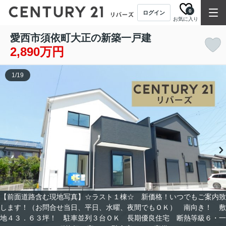
0
ログイン
お気に入り
愛西市須依町大正の新築一戸建
2,890万円
1
/
19
【前面道路含む現地写真】☆ラスト１棟☆ 新価格！いつでもご案内致
します！（お問合せ当日、平日、水曜、夜間でもＯＫ） 南向き！ 敷
地４３．６３坪！ 駐車並列３台ＯＫ 長期優良住宅 断熱等級６・一