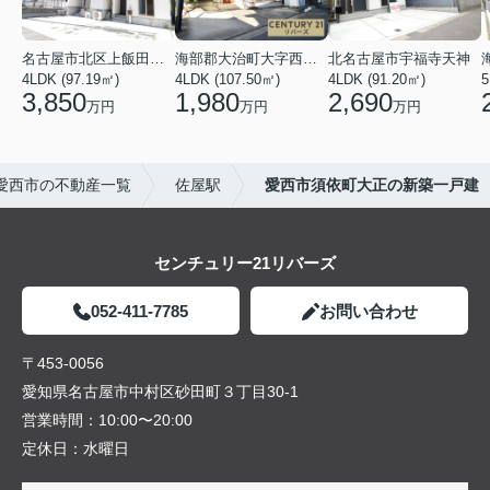
名古屋市北区上飯田北町４丁目
海部郡大治町大字西條字北屋敷
北名古屋市宇福寺天神
4LDK (97.19㎡)
4LDK (107.50㎡)
4LDK (91.20㎡)
5
3,850
1,980
2,690
万円
万円
万円
愛西市の不動産一覧
佐屋駅
愛西市須依町大正の新築一戸建
センチュリー21リバーズ
052-411-7785
お問い合わせ
〒453-0056
愛知県名古屋市中村区砂田町３丁目30-1
営業時間：
10:00〜20:00
定休日：
水曜日