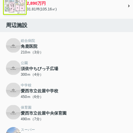
2,890万円
31.81坪(105.16㎡)
周辺施設
総合病院
角鹿医院
210ｍ（3分）
公園
須依中ちびっ子広場
300ｍ（4分）
中学校
愛西市立佐屋中学校
450ｍ（6分）
保育園
愛西市立佐屋中央保育園
490ｍ（7分）
スーパー