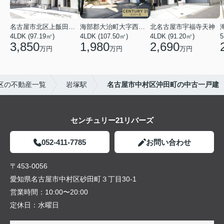
名古屋市北区上飯田北町４丁目
海部郡大治町大字西條字北屋敷
北名古屋市宇福寺天神
4LDK (97.19㎡)
4LDK (107.50㎡)
4LDK (91.20㎡)
5
3,850
1,980
2,690
万円
万円
万円
区の不動産一覧
岩塚駅
名古屋市中村区沖田町の中古一戸建
センチュリー21リバーズ
052-411-7785
お問い合わせ
〒453-0056
愛知県名古屋市中村区砂田町３丁目30-1
営業時間：
10:00〜20:00
定休日：
水曜日