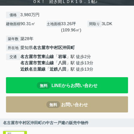
ＯＫ！ 続き間ＬＤＫ１９．１帖♪
3,980万円
価格
90.31㎡
33.26坪
3LDK
建物面積
土地面積
間取り
(109.96㎡)
築28年
築年数
愛知県
名古屋市中村区
沖田町
所在地
名古屋市営東山線
「
岩塚
」駅 徒歩2分
交通
名古屋市営東山線
「
八田
」駅 徒歩13分
近鉄名古屋線
「
近鉄八田
」駅 徒歩13分
LINEからお問い合わせ
無料
お問い合わせ
無料
名古屋市中村区沖田町の中古一戸建の販売中物件