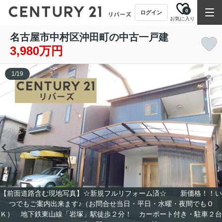
0
ログイン
お気に入り
名古屋市中村区沖田町の中古一戸建
3,980万円
1
/
19
【前面道路含む現地写真】☆新規フルリフォーム済☆ 新価格！！い
つでもご案内出来ます♪（お問合せ当日・平日・水曜・夜間でもＯ
Ｋ） 地下鉄東山線「岩塚」駅徒歩２分！ カーポート付き・駐車２台