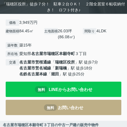
「瑞穂区役所」徒歩７分！ 駐車２台ＯＫ！ ２階全居室６帖収納付
き！ ロフト付き♪
3,949万円
価格
84.45㎡
26.03坪
4LDK
建物面積
土地面積
間取り
(86.08㎡)
築15年
築年数
愛知県
名古屋市瑞穂区
本願寺町
３丁目
所在地
名古屋市営桜通線
「
瑞穂区役所
」駅 徒歩7分
交通
名古屋市営名城線
「
新瑞橋
」駅 徒歩18分
名鉄名古屋本線
「
堀田
」駅 徒歩25分
LINEからお問い合わせ
無料
お問い合わせ
無料
名古屋市瑞穂区本願寺町３丁目の中古一戸建の販売中物件