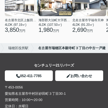
名古屋市北区上飯田北町４丁目
海部郡大治町大字西條字北屋敷
北名古屋市宇福寺天神
4LDK (97.19㎡)
4LDK (107.50㎡)
4LDK (91.20㎡)
5
3,850
1,980
2,690
万円
万円
万円
瑞穂区役所駅
名古屋市瑞穂区本願寺町３丁目の中古一戸建
センチュリー21リバーズ
052-411-7785
お問い合わせ
〒453-0056
愛知県名古屋市中村区砂田町３丁目30-1
営業時間：
10:00〜20:00
定休日：
水曜日