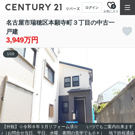
0
ログイン
お気に入り
名古屋市瑞穂区本願寺町３丁目の中古一
戸建
3,949万円
1
/
19
【外観】☆令和８年３月リフォーム済☆ いつでもご案内出来ます
♪（お問合せ当日、平日、水曜、夜間の見学でもＯＫ） 地下鉄桜通線