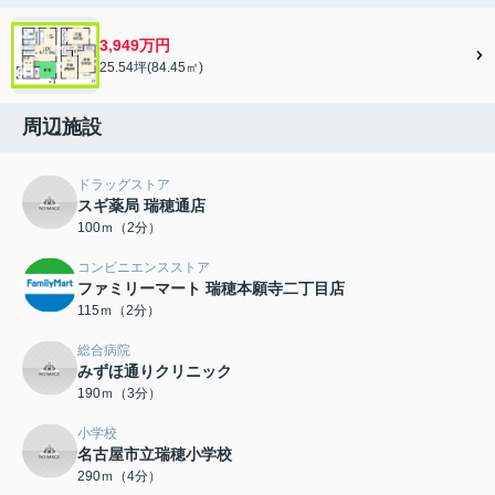
3,949万円
25.54坪(84.45㎡)
周辺施設
ドラッグストア
スギ薬局 瑞穂通店
100ｍ（2分）
コンビニエンスストア
ファミリーマート 瑞穂本願寺二丁目店
115ｍ（2分）
総合病院
みずほ通りクリニック
190ｍ（3分）
小学校
名古屋市立瑞穂小学校
290ｍ（4分）