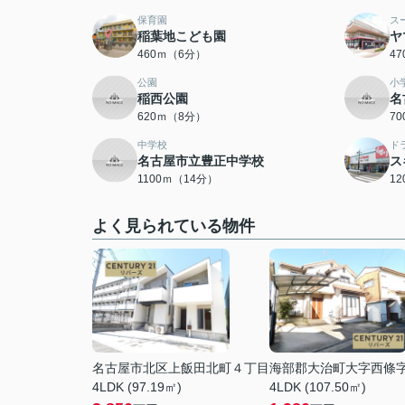
保育園
ス
稲葉地こども園
ヤ
460ｍ（6分）
4
公園
小
稲西公園
名
620ｍ（8分）
7
中学校
ド
名古屋市立豊正中学校
ス
1100ｍ（14分）
1
よく見られている物件
名古屋市北区上飯田北町４丁目
海部郡大治町大字西條
4LDK (97.19㎡)
4LDK (107.50㎡)