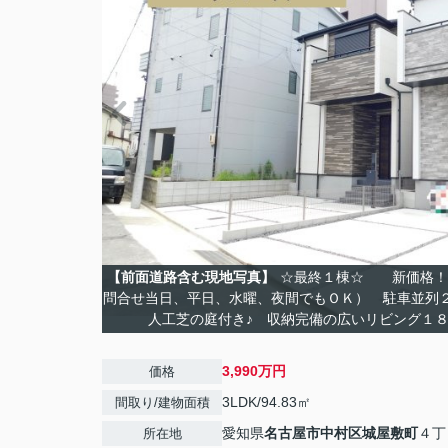
【前面道路含む現地写真】
☆最終１棟☆ 新価格！
問合せ当日、平日、水曜、夜間でもＯＫ） 駐車並列
人工芝の庭付き♪ 収納完備の広いリビング１８
3,990万円
価格
3LDK/94.83㎡
間取り/建物面積
愛知県
名古屋市中村区
城屋敷町
４丁
所在地