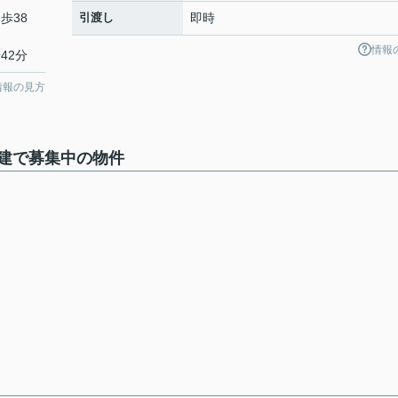
歩38
引渡し
即時
情報
42分
情報の見方
建で募集中の物件