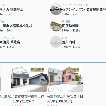
ーパー
コンビニエンスストア
マナカ 稲葉地店
セブンイレブン 名古屋稲葉
70ｍ（6分）
520ｍ（7分）
学校
幼稚園
古屋市立稲葉地小学校
同朋幼稚園
00ｍ（9分）
870ｍ（11分）
ラッグストア
内科
ギ薬局 草薙店
荒川内科
200ｍ（15分）
1500ｍ（19分）
字北屋敷
北名古屋市宇福寺天神
海部郡蟹江町平安２丁目
4LDK (91.20㎡)
5LDK (106.01㎡)