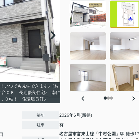
！いつでも見学できます♪（お
２台ＯＫ 長期優良住宅♪ 南に
．０帖！ 住環境良好♪
2026年6月(新築)
築年
有
駐車
名古屋市営東山線
「
中村公園
」駅 徒歩1
目