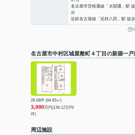
名古屋市営桜通線
「
太閤通
」駅 徒
分
近鉄名古屋線
「
近鉄八田
」駅 徒歩
名古屋市中村区城屋敷町４丁目の新築一戸
28.68坪 (94.83㎡)
3,990
万円(139.12万円/
坪)
周辺施設