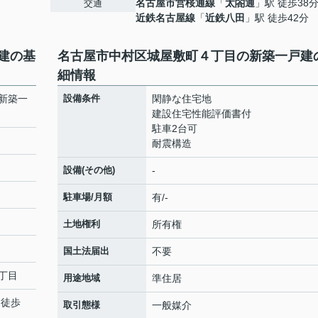
名古屋市営桜通線
「
太閤通
」駅 徒歩38
交通
近鉄名古屋線
「
近鉄八田
」駅 徒歩42分
建の基
名古屋市中村区城屋敷町４丁目の新築一戸建
細情報
新築一
設備条件
閑静な住宅地
建設住宅性能評価書付
駐車2台可
耐震構造
設備(その他)
-
駐車場/月額
有/-
土地権利
所有権
国土法届出
不要
丁目
用途地域
準住居
 徒歩
取引態様
一般媒介