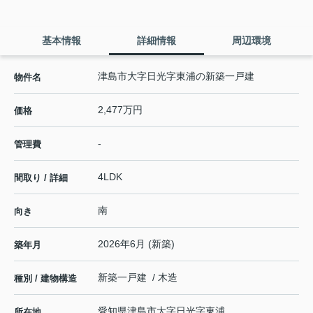
基本情報
詳細情報
周辺環境
津島市大字日光字東浦の新築一戸建
物件名
2,477万円
価格
-
管理費
4LDK
間取り / 詳細
南
向き
2026年6月 (新築)
築年月
新築一戸建 / 木造
種別 / 建物構造
愛知県
津島市
大字日光
字東浦
所在地