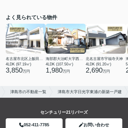
よく見られている物件
名古屋市北区上飯田北町４丁目
海部郡大治町大字西條字北屋敷
北名古屋市宇福寺天神
4LDK (97.19㎡)
4LDK (107.50㎡)
4LDK (91.20㎡)
5
3,850
1,980
2,690
万円
万円
万円
津島市の不動産一覧
津島市大字日光字東浦の新築一戸建
センチュリー21リバーズ
052-411-7785
お問い合わせ