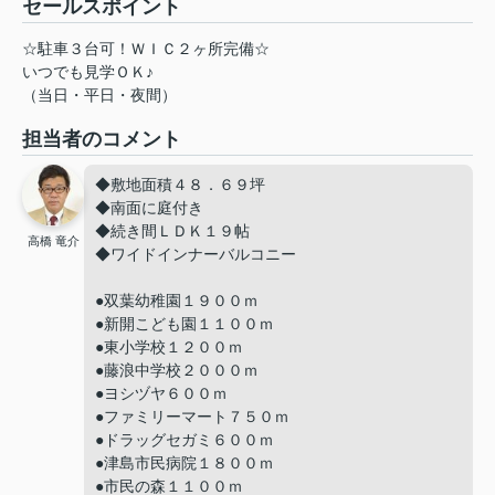
セールスポイント
☆駐車３台可！ＷＩＣ２ヶ所完備☆
いつでも見学ＯＫ♪
（当日・平日・夜間）
担当者のコメント
◆敷地面積４８．６９坪
◆南面に庭付き
◆続き間ＬＤＫ１９帖
高橋 竜介
◆ワイドインナーバルコニー
●双葉幼稚園１９００ｍ
●新開こども園１１００ｍ
●東小学校１２００ｍ
●藤浪中学校２０００ｍ
●ヨシヅヤ６００ｍ
●ファミリーマート７５０ｍ
●ドラッグセガミ６００ｍ
●津島市民病院１８００ｍ
●市民の森１１００ｍ