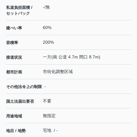
-/無
私道負担面積 /
セットバック
60%
建ぺい率
200%
容積率
一方(南 公道 4.7m 間口 8.7m)
接道状況
市街化調整区域
都市計画
-
その他法令上の制限
不要
国土法届出要否
無指定
用途地域
宅地 / -
地目 / 地勢