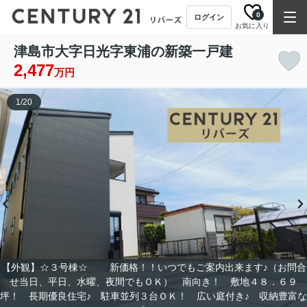
0
ログイン
お気に入り
津島市大字日光字東浦の新築一戸建
2,477
万円
1
/
20
【外観】☆３号棟☆ 新価格！！いつでもご案内出来ます♪（お問合
せ当日、平日、水曜、夜間でもＯＫ） 南向き！ 敷地４８．６９
坪！ 長期優良住宅♪ 駐車並列３台ＯＫ！ 広い庭付き♪ 収納豊富な