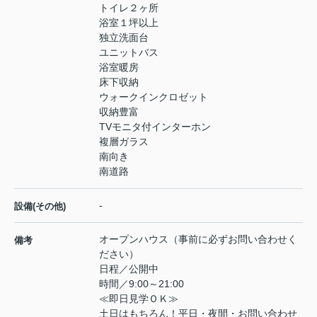
トイレ２ヶ所
浴室１坪以上
独立洗面台
ユニットバス
浴室暖房
床下収納
ウォークインクロゼット
収納豊富
TVモニタ付インターホン
複層ガラス
南向き
南道路
-
設備(その他)
オープンハウス（事前に必ずお問い合わせく
備考
ださい）
日程／公開中
時間／9:00～21:00
≪即日見学ＯＫ≫
土日はもちろん！平日・夜間・お問い合わせ