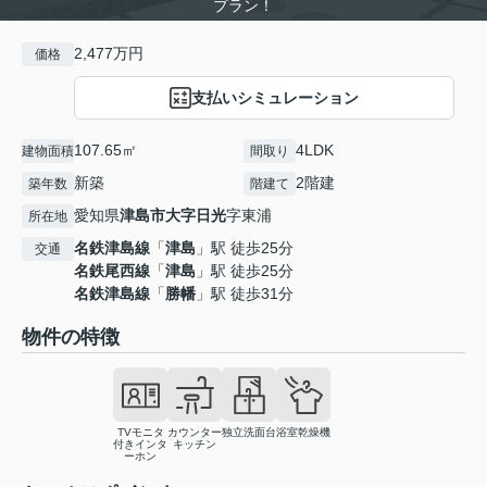
プラン！
2,477万円
価格
支払いシミュレーション
107.65㎡
4LDK
建物面積
間取り
新築
2階建
築年数
階建て
愛知県
津島市
大字日光
字東浦
所在地
名鉄津島線
「
津島
」駅 徒歩25分
交通
名鉄尾西線
「
津島
」駅 徒歩25分
名鉄津島線
「
勝幡
」駅 徒歩31分
物件の特徴
TVモニタ
カウンター
独立洗面台
浴室乾燥機
付きインタ
キッチン
ーホン