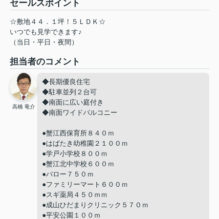
セールスポイント
☆敷地４４．１坪！５ＬＤＫ☆
いつでも見学できます♪
（当日・平日・夜間）
担当者のコメント
◆長期優良住宅
◆駐車並列２台可
◆南面に広い庭付き
高橋 竜介
◆南面ワイドバルコニー
●蟹江西保育所８４０ｍ
●はばたき幼稚園２１００ｍ
●学戸小学校８００ｍ
●蟹江北中学校６００ｍ
●バロー７５０ｍ
●ファミリーマート６００ｍ
●スギ薬局４５０ｍｍ
●成山ひだまりクリニック５７０ｍ
●平安公園１００ｍ