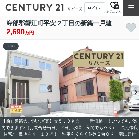
0
ログイン
お気に入り
海部郡蟹江町平安２丁目の新築一戸建
2,690
万円
1
/
20
【前面道路含む現地写真】☆５ＬＤＫ☆ 新価格！！いつでもご案
内できます♪（お問合せ当日、平日、水曜、夜間でもＯＫ） 長期優良
住宅♪ 敷地４４．１０坪！ 駐車らくらく並列２台ＯＫ 南に庭付