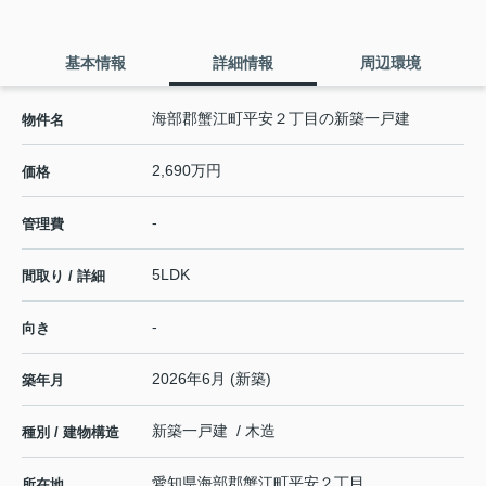
基本情報
詳細情報
周辺環境
海部郡蟹江町平安２丁目の新築一戸建
物件名
2,690万円
価格
-
管理費
5LDK
間取り / 詳細
-
向き
2026年6月 (新築)
築年月
新築一戸建 / 木造
種別 / 建物構造
愛知県
海部郡蟹江町
平安
２丁目
所在地