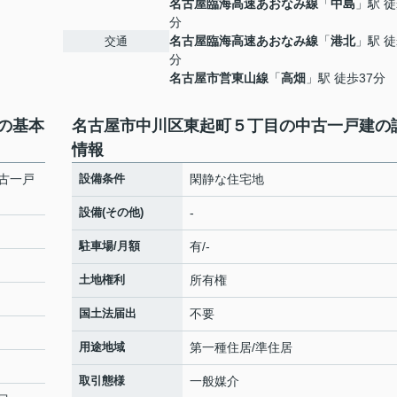
名古屋臨海高速あおなみ線
「
中島
」駅 徒
分
名古屋臨海高速あおなみ線
「
港北
」駅 徒
交通
分
名古屋市営東山線
「
高畑
」駅 徒歩37分
の基本
名古屋市中川区東起町５丁目の中古一戸建の
情報
古一戸
設備条件
閑静な住宅地
設備(その他)
-
駐車場/月額
有/-
土地権利
所有権
国土法届出
不要
用途地域
第一種住居/準住居
取引態様
一般媒介