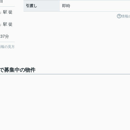
目
引渡し
即時
」駅 徒
情報
」駅 徒
37分
情報の見方
で募集中の物件