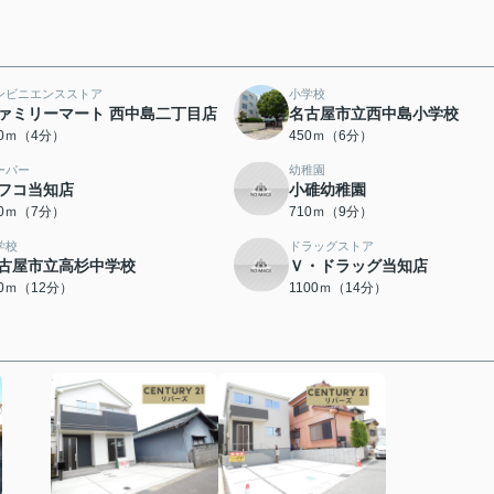
ンビニエンスストア
小学校
ァミリーマート 西中島二丁目店
名古屋市立西中島小学校
00ｍ（4分）
450ｍ（6分）
ーパー
幼稚園
フコ当知店
小碓幼稚園
90ｍ（7分）
710ｍ（9分）
学校
ドラッグストア
古屋市立高杉中学校
Ｖ・ドラッグ当知店
20ｍ（12分）
1100ｍ（14分）