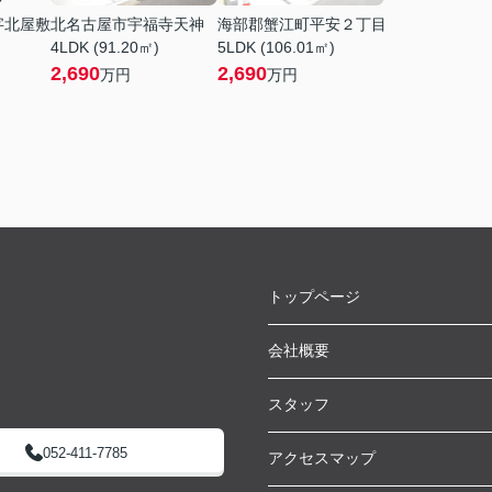
字北屋敷
北名古屋市宇福寺天神
海部郡蟹江町平安２丁目
4LDK (91.20㎡)
5LDK (106.01㎡)
2,690
2,690
万円
万円
トップページ
会社概要
スタッフ
052-411-7785
アクセスマップ