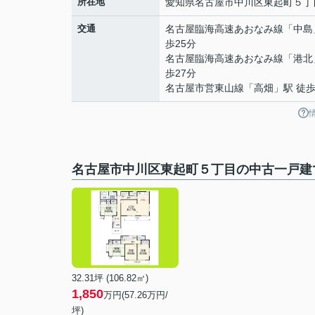
所在地
愛知県
名古屋市中川区
東起町
５丁
交通
名古屋臨海高速あおなみ線
「
中島
歩25分
名古屋臨海高速あおなみ線
「
港北
歩27分
名古屋市営東山線
「
高畑
」駅 徒歩
名古屋市中川区東起町５丁目の中古一戸建
32.31坪 (106.82㎡)
1,850
万円(57.26万円/
坪)