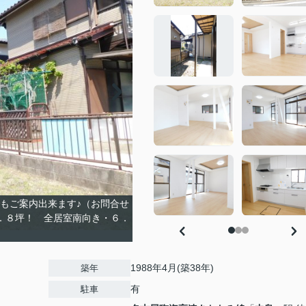
もご案内出来ます♪（お問合せ
．８坪！ 全居室南向き・６．
1988年4月(築38年)
築年
有
駐車