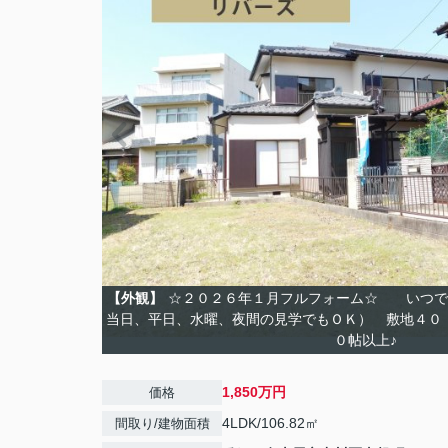
【外観】
☆２０２６年１月フルフォーム☆ いつで
当日、平日、水曜、夜間の見学でもＯＫ） 敷地４０
０帖以上♪
1,850万円
価格
4LDK/106.82㎡
間取り/建物面積