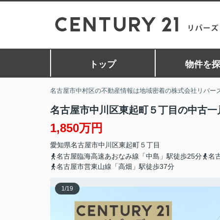
トップ
物件を
名古屋市中村区の不動産情報は地域密着の株式会社リバー
名古屋市中川区東起町５丁目の中古一
1,850万円
愛知県
名古屋市中川区
東起町
５丁目
名古屋臨海高速あおなみ線「中島」駅徒歩25分
名
名古屋市営東山線「高畑」駅徒歩37分
1
/
19