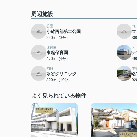
周辺施設
公園
コ
小碓西部第二公園
フ
240ｍ（3分）
3
保育園
ス
東起保育園
ナ
470ｍ（6分）
4
内科
中
水谷クリニック
名
800ｍ（10分）
9
よく見られている物件