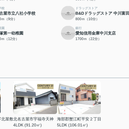
学校
ドラッグストア
古屋市立八社小学校
B&Dドラッグストア 中川富
00ｍ（9分）
800ｍ（10分）
稚園
銀行
塚第一幼稚園
愛知信用金庫中川支店
50ｍ（12分）
1700ｍ（22分）
字北屋敷
北名古屋市宇福寺天神
海部郡蟹江町平安２丁目
4LDK (91.20㎡)
5LDK (106.01㎡)