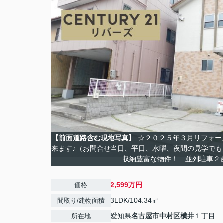
【前面道路含む現地写真】
☆２０２５年３月リフォ
来ます♪（お問合せ当日、平日、水曜、夜間の見学で
収納豊富な物件！ 並列駐車２
2,599万円
価格
3LDK/104.34㎡
間取り/建物面積
愛知県
名古屋市中村区
横井
１丁目
所在地