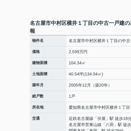
名古屋市中村区横井１丁目の中古一戸建の
報
物件名
名古屋市中村区横井１丁目の中古
価格
2,599万円
建物面積
104.34㎡
土地面積
40.54坪(134.04㎡)
築年月
2005年12月（築20年）
総戸数
1戸
所在地
愛知県
名古屋市中村区
横井
１丁目
交通
近鉄名古屋線
「
伏屋
」駅 徒歩18
名古屋市営東山線
「
八田
」駅 徒歩
関西本線
「
春田
」駅 徒歩29分