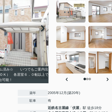
ーム済み☆ いつでもご案内出
もＯＫ） 各居室６．０帖以上で
台可能！
2005年12月(築20年)
築年
有
駐車
近鉄名古屋線
「
伏屋
」駅 徒歩18分