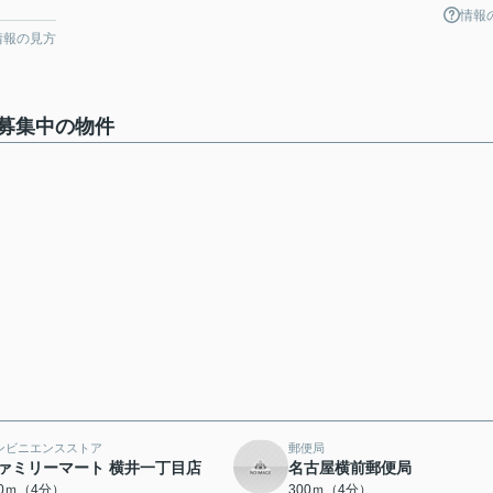
情報
情報の見方
募集中の物件
ンビニエンスストア
郵便局
ァミリーマート 横井一丁目店
名古屋横前郵便局
50ｍ（4分）
300ｍ（4分）