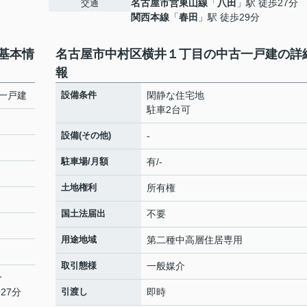
名古屋市営東山線
「
八田
」駅 徒歩27分
交通
関西本線
「
春田
」駅 徒歩29分
基本情
名古屋市中村区横井１丁目の中古一戸建の詳
報
一戸建
設備条件
閑静な住宅地
駐車2台可
設備(その他)
-
駐車場/月額
有/-
土地権利
所有権
国土法届出
不要
用途地域
第二種中高層住居専用
取引態様
一般媒介
分
27分
引渡し
即時