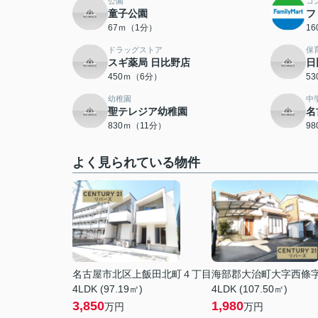
公園
コ
童子公園
フ
67ｍ（1分）
1
ドラッグストア
保
スギ薬局 日比野店
日
450ｍ（6分）
5
幼稚園
中
聖テレジア幼稚園
名
830ｍ（11分）
9
よく見られている物件
名古屋市北区上飯田北町４丁目
海部郡大治町大字西條
4LDK (97.19㎡)
4LDK (107.50㎡)
3,850
1,980
万円
万円