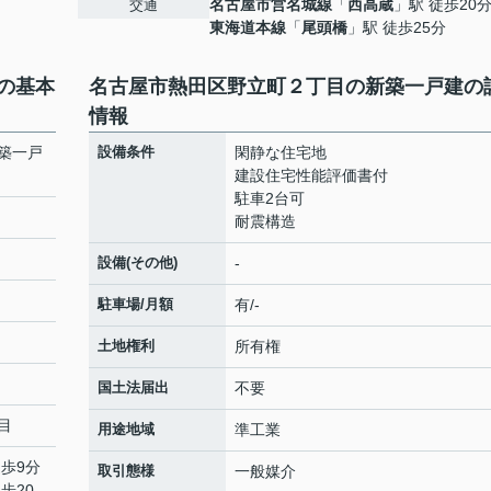
名古屋市営名城線
「
西高蔵
」駅 徒歩20
交通
東海道本線
「
尾頭橋
」駅 徒歩25分
の基本
名古屋市熱田区野立町２丁目の新築一戸建の
情報
築一戸
設備条件
閑静な住宅地
建設住宅性能評価書付
駐車2台可
耐震構造
設備(その他)
-
駐車場/月額
有/-
土地権利
所有権
国土法届出
不要
目
用途地域
準工業
徒歩9分
取引態様
一般媒介
歩20