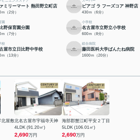
ンビニエンスストア
スーパー
ァミリーマート 熱田野立町店
ピアゴ ラ フーズコア 神野店
60ｍ（2分）
430ｍ（6分）
育園
小学校
比野保育園分園
名古屋市立野立小学校
30ｍ（7分）
600ｍ（8分）
学校
総合病院
古屋市立日比野中学校
藤田医科大学ばんたね病院
80ｍ（13分）
1600ｍ（20分）
字北屋敷
北名古屋市宇福寺天神
海部郡蟹江町平安２丁目
4LDK (91.20㎡)
5LDK (106.01㎡)
2,690
2,690
万円
万円