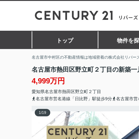
トップ
物件を
名古屋市中村区の不動産情報は地域密着の株式会社リバー
名古屋市熱田区野立町２丁目の新築一
4,999万円
愛知県
名古屋市熱田区
野立町
２丁目
名古屋市営名港線「日比野」駅徒歩9分
名古屋市営
1
/
19