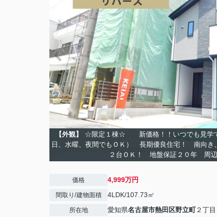
【外観】
☆限定１棟☆ 新価格！！いつでも見学で
日、水曜、夜間でもＯＫ） 長期優良住宅！ 南向き
２台ＯＫ！ 地盤保証２０年 周
4,999万円
価格
4LDK/107.73㎡
間取り/建物面積
愛知県
名古屋市熱田区
野立町
２丁目
所在地