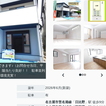
きます♪（お問合せ当日、平
、陽当たり良好！！ 駐車並列
辺環境充実！
2026年6月(新築)
築年
有
駐車
名古屋市営名港線
「
日比野
」駅 徒歩9分