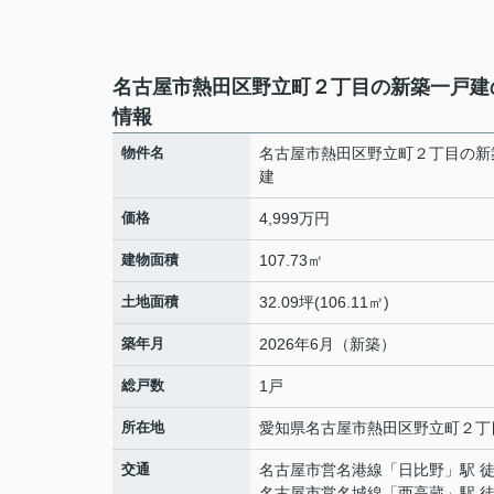
名古屋市熱田区野立町２丁目の新築一戸建
情報
物件名
名古屋市熱田区野立町２丁目の新
建
価格
4,999万円
建物面積
107.73㎡
土地面積
32.09坪(106.11㎡)
築年月
2026年6月（新築）
総戸数
1戸
所在地
愛知県
名古屋市熱田区
野立町
２丁
交通
名古屋市営名港線
「
日比野
」駅 
名古屋市営名城線
「
西高蔵
」駅 徒