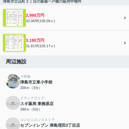
津島市立込町２丁目の新築一戸建の販売中物件
2,990万円
32.06坪(106.00㎡)
3,180万円
31.81坪(105.17㎡)
周辺施設
小学校
津島市立東小学校
200ｍ（3分）
ドラッグストア
スギ薬局 東柳原店
390ｍ（5分）
コンビニエンスストア
セブンイレブン 津島埋田3丁目店