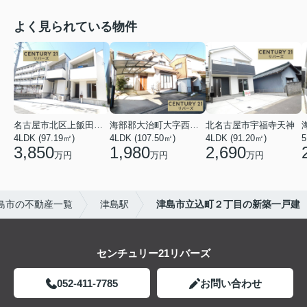
よく見られている物件
名古屋市北区上飯田北町４丁目
海部郡大治町大字西條字北屋敷
北名古屋市宇福寺天神
4LDK (97.19㎡)
4LDK (107.50㎡)
4LDK (91.20㎡)
5
3,850
1,980
2,690
万円
万円
万円
島市の不動産一覧
津島駅
津島市立込町２丁目の新築一戸建
センチュリー21リバーズ
052-411-7785
お問い合わせ