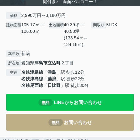
庭付き♪ 両面バルコニー！
2,990万円～3,180万円
価格
105.17㎡～
40.39坪～
5LDK
建物面積
土地面積
間取り
106.00㎡
40.58坪
(133.54㎡～
134.18㎡)
新築
築年数
愛知県
津島市
立込町
２丁目
所在地
名鉄津島線
「
津島
」駅 徒歩12分
交通
名鉄津島線
「
藤浪
」駅 徒歩22分
名鉄尾西線
「
日比野
」駅 徒歩30分
LINEからお問い合わせ
無料
お問い合わせ
無料