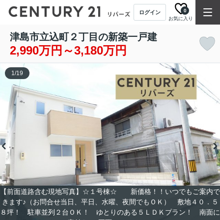
0
ログイン
お気に入り
津島市立込町２丁目の新築一戸建
2,990万円～3,180万円
1
/
19
【前面道路含む現地写真】☆１号棟☆ 新価格！！いつでもご案内で
きます♪（お問合せ当日、平日、水曜、夜間でもＯＫ） 敷地４０．５
８坪！ 駐車並列２台ＯＫ！ ゆとりのある５ＬＤＫプラン！ 南面に