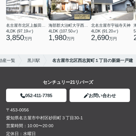
名古屋市北区上飯田北町４丁目
海部郡大治町大字西條字北屋敷
北名古屋市宇福寺天神
4LDK (97.19㎡)
4LDK (107.50㎡)
4LDK (91.20㎡)
5
3,850
1,980
2,690
万円
万円
万円
動産一覧
黒川駅
名古屋市北区西志賀町１丁目の新築一戸建
センチュリー21リバーズ
052-411-7785
お問い合わせ
〒453-0056
愛知県名古屋市中村区砂田町３丁目30-1
営業時間：
10:00〜20:00
定休日：
水曜日