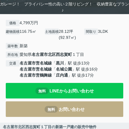
ガレージ！ プライバシー性の高い２階リビング！ 収納豊富なプラン
♪
4,799万円
価格
116.75㎡
28.12坪
3LDK
建物面積
土地面積
間取り
(92.97㎡)
新築
築年数
愛知県
名古屋市北区
西志賀町
１丁目
所在地
名古屋市営名城線
「
黒川
」駅 徒歩13分
交通
名古屋市営名城線
「
名城公園
」駅 徒歩16分
名古屋市営鶴舞線
「
庄内通
」駅 徒歩17分
LINEからお問い合わせ
無料
お問い合わせ
無料
名古屋市北区西志賀町１丁目の新築一戸建の販売中物件