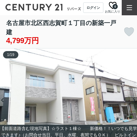
0
ログイン
お気に入り
名古屋市北区西志賀町１丁目の新築一戸
建
4,799万円
1
/
19
【前面道路含む現地写真】☆ラスト１棟☆ 新価格！！いつでも見学
できます♪（お問合せ当日、平日、水曜、夜間でもＯＫ） ビルトイン