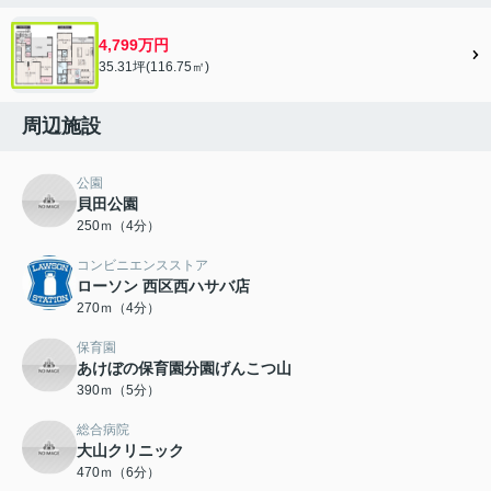
4,799万円
35.31坪(116.75㎡)
周辺施設
公園
貝田公園
250ｍ（4分）
コンビニエンスストア
ローソン 西区西ハサバ店
270ｍ（4分）
保育園
あけぼの保育園分園げんこつ山
390ｍ（5分）
総合病院
大山クリニック
470ｍ（6分）